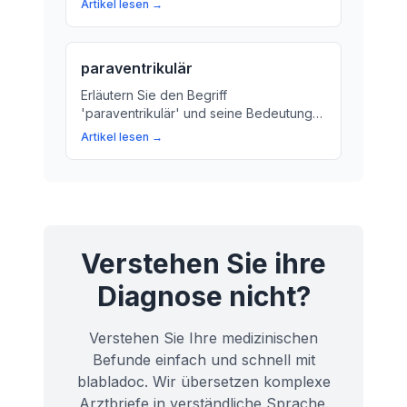
Artikel lesen →
paraventrikulär
Erläutern Sie den Begriff
'paraventrikulär' und seine Bedeutung
im Kontext des Gehirns. Erfahren Sie, wie
Artikel lesen →
wichtig diese kleinen Räume für unsere
Gesundheit sind.
Verstehen Sie ihre
Diagnose nicht?
Verstehen Sie Ihre medizinischen
Befunde einfach und schnell mit
blabladoc. Wir übersetzen komplexe
Arztbriefe in verständliche Sprache.