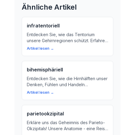
Ähnliche Artikel
infratentoriell
Entdecken Sie, wie das Tentorium
unsere Gehirnregionen schützt. Erfahren
Sie mehr über die Bedeutung des
Artikel lesen →
Tentoriums für unser Nervensystem und
wie es Unfälle oder Erkrankungen
vorbeugt.
bihemisphäriell
Entdecken Sie, wie die Hirnhälften unser
Denken, Fühlen und Handeln
beeinflussen. Erfahren Sie, was
Artikel lesen →
bihemisphäriell bedeutet und wie es
unsere Sinne, Bewegungen und
Gedanken steuert.
parietookzipital
Erkläre uns das Geheimnis des Parieto-
Okzipitals! Unsere Anatomie - eine Reise
ins Innere unseres Schädels