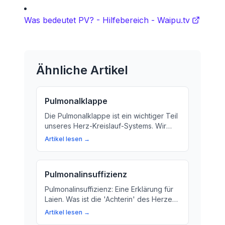
Was bedeutet PV? - Hilfebereich - Waipu.tv
Ähnliche Artikel
Pulmonalklappe
Die Pulmonalklappe ist ein wichtiger Teil
unseres Herz-Kreislauf-Systems. Wir
erklären, was die Pulmonalklappe tut
Artikel lesen →
und warum sie so wichtig ist.
Pulmonalinsuffizienz
Pulmonalinsuffizienz: Eine Erklärung für
Laien. Was ist die 'Achterin' des Herzens
und wie kann sie Ihre Gesundheit
Artikel lesen →
beeinträchtigen? Hier erfahren Sie alles