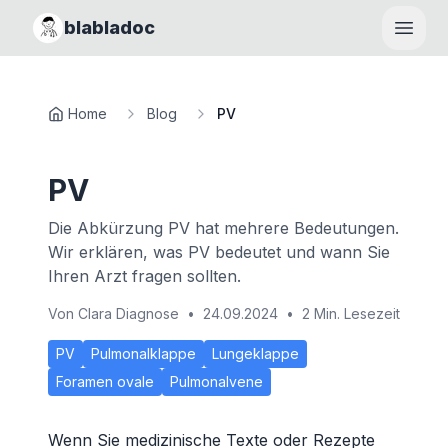
blabladoc
Haupt
Home
Blog
PV
PV
Die Abkürzung PV hat mehrere Bedeutungen.
Wir erklären, was PV bedeutet und wann Sie
Ihren Arzt fragen sollten.
Von
Clara Diagnose
•
24.09.2024
•
2 Min. Lesezeit
PV
Pulmonalklappe
Lungeklappe
Foramen ovale
Pulmonalvene
Wenn Sie medizinische Texte oder Rezepte