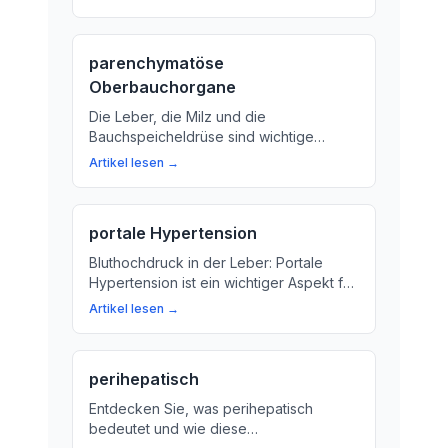
'Peripankreatisch'? Erklären wir es dir.
parenchymatöse
Oberbauchorgane
Die Leber, die Milz und die
Bauchspeicheldrüse sind wichtige
Organe im Oberbauch. Wir erklären, was
Artikel lesen →
sie tun und warum sie so wichtig für
unsere Gesundheit sind.
portale Hypertension
Bluthochdruck in der Leber: Portale
Hypertension ist ein wichtiger Aspekt für
die Gesundheit. Hier erfahren Sie, was
Artikel lesen →
es bedeutet und wie es behandelt
werden kann.
perihepatisch
Entdecken Sie, was perihepatisch
bedeutet und wie diese