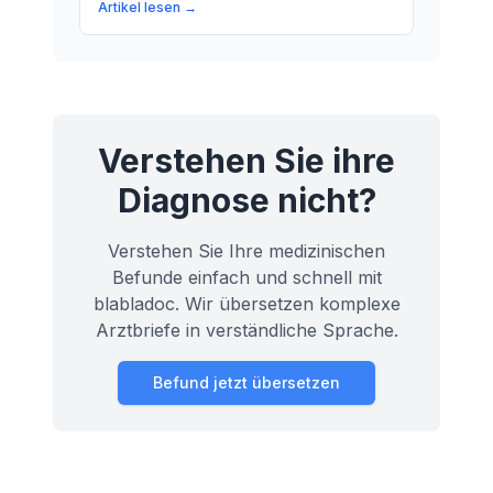
Lagebezeichnung die Beziehung
Artikel lesen →
zwischen verschiedenen Organen
beeinflusst. Erfahren Sie mehr über die
perihepatische Region und ihre
Bedeutung für Ihre Gesundheit.
Verstehen Sie ihre
Diagnose nicht?
Verstehen Sie Ihre medizinischen
Befunde einfach und schnell mit
blabladoc. Wir übersetzen komplexe
Arztbriefe in verständliche Sprache.
Befund jetzt übersetzen