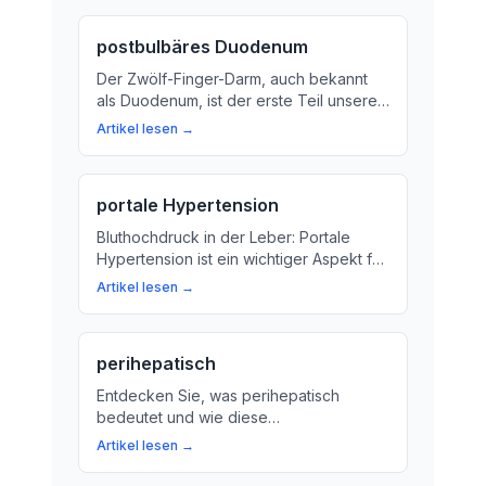
Finger-Darms und wie er
Nahrungszuckern, Mineralien und
postbulbäres Duodenum
Vitamine aufnimmt.
Der Zwölf-Finger-Darm, auch bekannt
als Duodenum, ist der erste Teil unseres
langen Wegs durch den Darm. Erregen
Artikel lesen →
Sie Ihre Kenntnisse über die Funktion
und Bedeutung des Zwölf-Finger-Darms!
portale Hypertension
Bluthochdruck in der Leber: Portale
Hypertension ist ein wichtiger Aspekt für
die Gesundheit. Hier erfahren Sie, was
Artikel lesen →
es bedeutet und wie es behandelt
werden kann.
perihepatisch
Entdecken Sie, was perihepatisch
bedeutet und wie diese
Lagebezeichnung die Beziehung
Artikel lesen →
zwischen verschiedenen Organen
beeinflusst. Erfahren Sie mehr über die