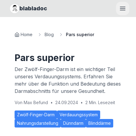
blabladoc
Haupt
Home
Blog
Pars superior
Pars superior
Der Zwölf-Finger-Darm ist ein wichtiger Teil
unseres Verdauungssystems. Erfahren Sie
mehr über die Funktion und Bedeutung dieses
Darmabschnitts für unsere Gesundheit.
Von
Max Befund
•
24.09.2024
•
2 Min. Lesezeit
Zwölf-Finger-Darm
Verdauungssystem
Nahrungsdarstellung
Dünndarm
Blinddärme