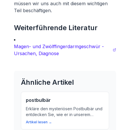
müssen wir uns auch mit diesem wichtigen
Teil beschäftigen.
Weiterführende Literatur
Magen- und Zwölffingerdarmgeschwür -
Ursachen, Diagnose
Ähnliche Artikel
postbulbär
Erkläre den mysteriösen Postbulbär und
entdecken Sie, wie er in unserem
Verdauungssystem spielt. Erfahren Sie
Artikel lesen →
mehr über die Bedeutung des Zwölf-