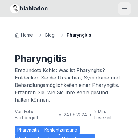
blabladoc
Haupt
Home
Blog
Pharyngitis
Pharyngitis
Entzündete Kehle: Was ist Pharyngitis?
Entdecken Sie die Ursachen, Symptome und
Behandlungsmöglichkeiten einer Pharyngitis.
Erfahren Sie, wie Sie Ihre Kehle gesund
halten können.
Von
Felix
2 Min.
•
24.09.2024
•
Fachbegriff
Lesezeit
Pharyngitis
Kehlentzündung