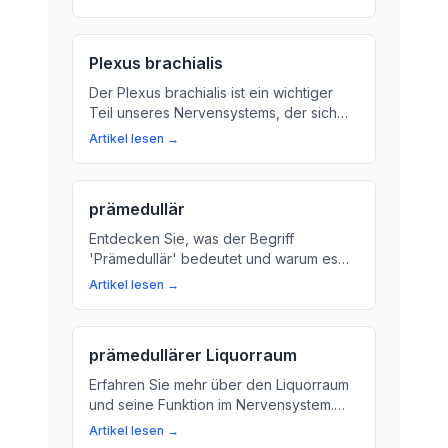
Hand verantwortlich ist. Erfahren Sie
mehr über sein Verhalten und wie es
unsere täglichen Aktivitäten beeinflusst.
Plexus brachialis
Der Plexus brachialis ist ein wichtiger
Teil unseres Nervensystems, der sich
am Hals und unterhalb des
Artikel lesen →
Schlüsselbeins bildet. Erfahren Sie mehr
über die Bedeutung dieses
Nervengeflechts für unsere
prämedullär
Bewegungen und Empfindungen.
Entdecken Sie, was der Begriff
'Prämedullär' bedeutet und warum es
für das menschliche Nervensystem so
Artikel lesen →
wichtig ist. Erfahren Sie mehr über die
Funktionen des Rückenmarks und wie
es unsere Bewegungen und
prämedullärer Liquorraum
Empfindungen steuert.
Erfahren Sie mehr über den Liquorraum
und seine Funktion im Nervensystem.
Wir klären die Bedeutung von
Artikel lesen →
Nervenwasser für das Gehirn und