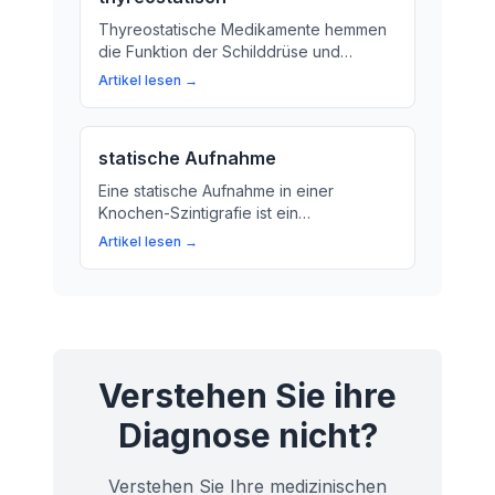
Thyreostatische Medikamente hemmen
die Funktion der Schilddrüse und
regulieren den Botenstoffwechsel.
Artikel lesen →
Erfahren Sie mehr über das Konzept von
Thyreostasie in unserer ausführlichen
Erklärung.
statische Aufnahme
Eine statische Aufnahme in einer
Knochen-Szintigrafie ist ein
Momentaufnahme, das die Verteilung
Artikel lesen →
eines Medikaments auf den Knochen
zeigt. Lernen Sie mehr über das
Verfahren und seine Bedeutung für eine
medizinische Diagnose!
Verstehen Sie ihre
Diagnose nicht?
Verstehen Sie Ihre medizinischen