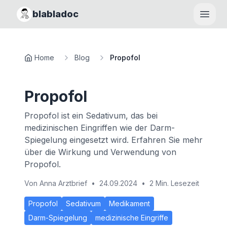
blabladoc
Haupt
Home
Blog
Propofol
Propofol
Propofol ist ein Sedativum, das bei
medizinischen Eingriffen wie der Darm-
Spiegelung eingesetzt wird. Erfahren Sie mehr
über die Wirkung und Verwendung von
Propofol.
Von
Anna Arztbrief
•
24.09.2024
•
2 Min. Lesezeit
Propofol
Sedativum
Medikament
Darm-Spiegelung
medizinische Eingriffe