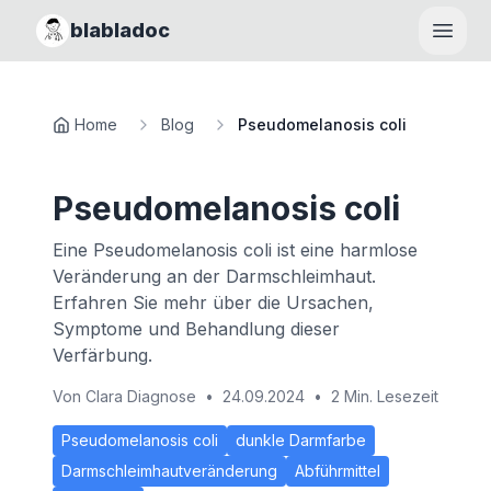
blabladoc
Haupt
Home
Blog
Pseudomelanosis coli
Pseudomelanosis coli
Eine Pseudomelanosis coli ist eine harmlose
Veränderung an der Darmschleimhaut.
Erfahren Sie mehr über die Ursachen,
Symptome und Behandlung dieser
Verfärbung.
Von
Clara Diagnose
•
24.09.2024
•
2 Min. Lesezeit
Pseudomelanosis coli
dunkle Darmfarbe
Darmschleimhautveränderung
Abführmittel