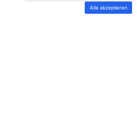
Alle akzeptieren
blabladoc
blabladoc macht Ihre medizinischen
Befunde in Sekundenschnelle
verständlich – so verstehen Sie
endlich alles.
Copyright ©
2026
- All rights reserved