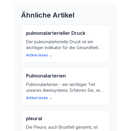
Ähnliche Artikel
pulmonalarterieller Druck
Der pulmonalarterielle Druck ist ein
wichtiger Indikator für die Gesundheit
unseres Herz-Kreislauf-Systems.
Artikel lesen →
Erfahren Sie hier, was es bedeutet und
wie es Ihre Gesundheit beeinflussen
kann.
Pulmonalarterien
Pulmonalarterien - ein wichtiger Teil
unseres Atemsystems. Erfahren Sie, wie
sie Sauerstoff in den Körper
Artikel lesen →
transportieren und warum sie für unsere
Gesundheit so wichtig sind.
pleural
Die Pleura, auch Brustfell genannt, ist