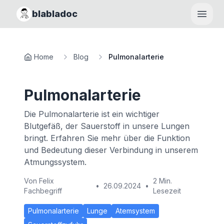
blabladoc
Haupt
Home
Blog
Pulmonalarterie
Pulmonalarterie
Die Pulmonalarterie ist ein wichtiger
Blutgefäß, der Sauerstoff in unsere Lungen
bringt. Erfahren Sie mehr über die Funktion
und Bedeutung dieser Verbindung in unserem
Atmungssystem.
Von
Felix
2 Min.
•
26.09.2024
•
Fachbegriff
Lesezeit
Pulmonalarterie
Lunge
Atemsystem