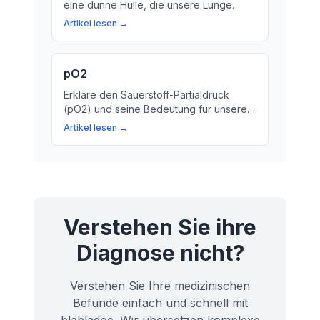
eine dünne Hülle, die unsere Lunge
umgibt und den Brustkorb von innen
Artikel lesen →
auskleidet. Hier erfahren Sie mehr über
die Bedeutung dieser wichtigen Struktur.
pO2
Erkläre den Sauerstoff-Partialdruck
(pO2) und seine Bedeutung für unsere
Gesundheit. Lerne, warum der pO2 ein
Artikel lesen →
wichtiger Parameter ist, um die Funktion
unserer Lunge zu überprüfen.
Verstehen Sie ihre
Diagnose nicht?
Verstehen Sie Ihre medizinischen
Befunde einfach und schnell mit