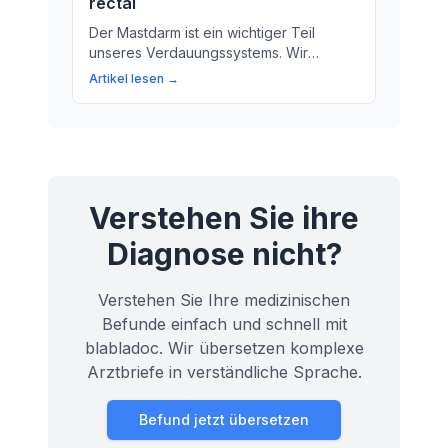
rectal
Der Mastdarm ist ein wichtiger Teil
unseres Verdauungssystems. Wir
erklären, was er tut und warum er
Artikel lesen →
wichtig ist.
Verstehen Sie ihre
Diagnose nicht?
Verstehen Sie Ihre medizinischen
Befunde einfach und schnell mit
blabladoc. Wir übersetzen komplexe
Arztbriefe in verständliche Sprache.
Befund jetzt übersetzen