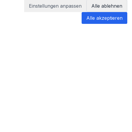
Einstellungen anpassen
Alle ablehnen
Alle akzeptieren
blabladoc
blabladoc macht Ihre medizinischen
Befunde in Sekundenschnelle
verständlich – so verstehen Sie