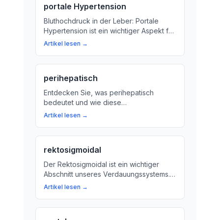
portale Hypertension
Bluthochdruck in der Leber: Portale
Hypertension ist ein wichtiger Aspekt für
die Gesundheit. Hier erfahren Sie, was
Artikel lesen →
es bedeutet und wie es behandelt
werden kann.
perihepatisch
Entdecken Sie, was perihepatisch
bedeutet und wie diese
Lagebezeichnung die Beziehung
Artikel lesen →
zwischen verschiedenen Organen
beeinflusst. Erfahren Sie mehr über die
perihepatische Region und ihre
rektosigmoidal
Bedeutung für Ihre Gesundheit.
Der Rektosigmoidal ist ein wichtiger
Abschnitt unseres Verdauungssystems.
Wir erklären, was im Rektosigmoidal
Artikel lesen →
passiert und warum er uns hilft, die
richtigen Stoffe aus unserer Nahrung
aufzunehmen.