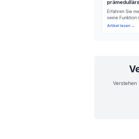
prämedullär
Erfahren Sie m
seine Funktion 
die Bedeutung 
Artikel lesen →
Gehirn und Rüc
Ve
Verstehen 