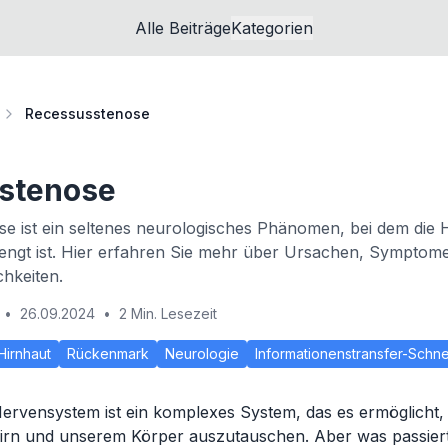
Alle Beiträge
Kategorien
Recessusstenose
stenose
e ist ein seltenes neurologisches Phänomen, bei dem die 
ngt ist. Hier erfahren Sie mehr über Ursachen, Symptom
hkeiten.
•
26.09.2024
•
2 Min. Lesezeit
Hirnhaut
Rückenmark
Neurologie
Informationenstransfer-Schne
ervensystem ist ein komplexes System, das es ermöglicht,
rn und unserem Körper auszutauschen. Aber was passiert