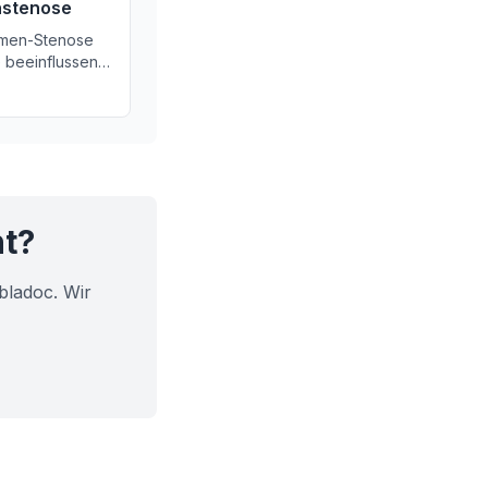
nstenose
amen-Stenose
e beeinflussen
 Ursachen,
glichkeiten.
ht?
bladoc. Wir