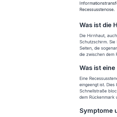
Informationstransf
Recessusstenose.
Was ist die 
Die Hirnhaut, auc
Schutzschirm. Sie 
Seiten, die sogena
die zwischen dem
Was ist ein
Eine Recessussteno
eingeengt ist. Die
Schnellstraße bloc
dem Rückenmark un
Symptome u