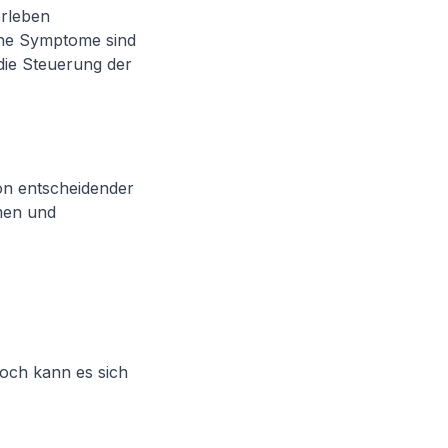
erleben
he Symptome sind
die Steuerung der
on entscheidender
men und
och kann es sich