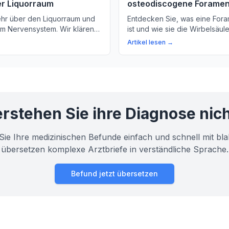
er Liquorraum
osteodiscogene Forame
ehr über den Liquorraum und
Entdecken Sie, was eine For
im Nervensystem. Wir klären
ist und wie sie die Wirbelsäul
von Nervenwasser für das
kann. Erfahren Sie mehr über
Artikel lesen →
kenmark auf.
Symptome und Behandlungsmö
rstehen Sie ihre Diagnose nic
Sie Ihre medizinischen Befunde einfach und schnell mit bla
übersetzen komplexe Arztbriefe in verständliche Sprache.
Befund jetzt übersetzen