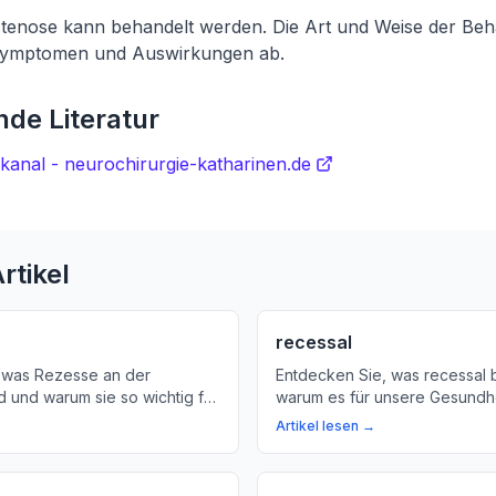
stenose kann behandelt werden. Die Art und Weise der Be
 Symptomen und Auswirkungen ab.
de Literatur
kanal - neurochirurgie-katharinen.de
rtikel
recessal
 was Rezesse an der
Entdecken Sie, was recessal 
d und warum sie so wichtig für
warum es für unsere Gesundheit
 sind. Erfahren Sie mehr über
Wir erläutern den Begriff und 
Artikel lesen →
 des Rückenmarks und wie
Bedeutung für unser Nervens
hen.