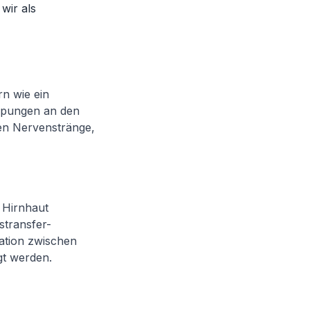
wir als
n wie ein
ülpungen an den
gen Nervenstränge,
r Hirnhaut
stransfer-
ation zwischen
t werden.