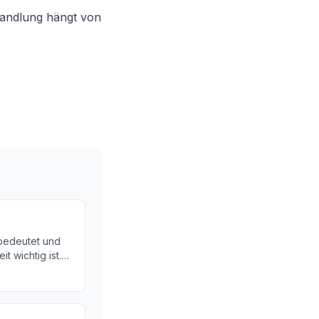
handlung hängt von
bedeutet und
 wichtig ist.
seine
ystem.