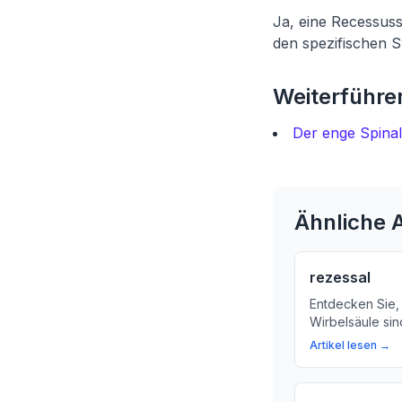
Ja, eine Recessus
den spezifischen
Weiterführen
Der enge Spinal
Ähnliche A
rezessal
Entdecken Sie,
Wirbelsäule sin
das Rückenmark
Artikel lesen →
die Funktionen
Rezesse entste