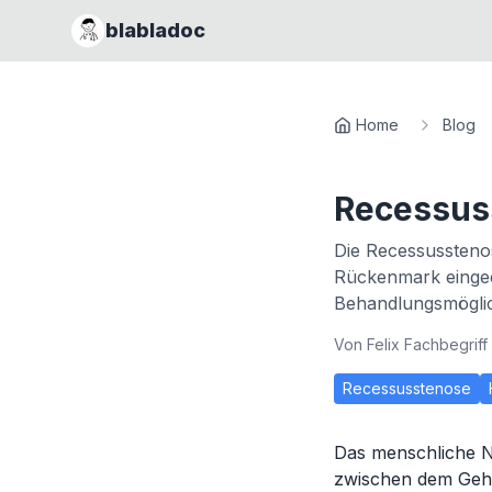
blabladoc
Home
Blog
Recessus
Die Recessusstenos
Rückenmark eingee
Behandlungsmöglic
Von
Felix Fachbegriff
Recessusstenose
Das menschliche N
zwischen dem Gehi