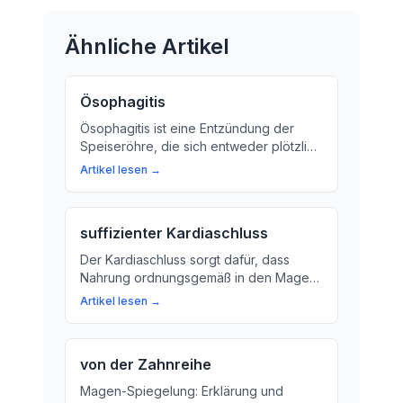
Ähnliche Artikel
Ösophagitis
Ösophagitis ist eine Entzündung der
Speiseröhre, die sich entweder plötzlich
oder langsam entwickelt. Hier erfahren
Artikel lesen →
Sie mehr über Ursachen, Symptome und
Behandlungsmöglichkeiten.
suffizienter Kardiaschluss
Der Kardiaschluss sorgt dafür, dass
Nahrung ordnungsgemäß in den Magen
gelangt und Magensäure nicht in die
Artikel lesen →
falsche Richtung fließt. Erfahren Sie mehr
über die Bedeutung des
Kardiaschlusses für Ihre Gesundheit!
von der Zahnreihe
Magen-Spiegelung: Erklärung und