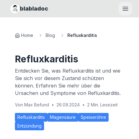
blabladoc
Haupt
Home
Blog
Refluxkarditis
Refluxkarditis
Entdecken Sie, was Refluxkarditis ist und wie
Sie sich vor diesem Zustand schützen
können. Erfahren Sie mehr über die
Ursachen und Symptome von Refluxkarditis.
Von
Max Befund
•
26.09.2024
•
2 Min. Lesezeit
Refluxkarditis
Magensäure
Speiseröhre
Entzündung