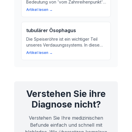
Bedeutung von 'vom Zahnreihenpunkt'.
Erfahren Sie, wie Ihr Arzt Ihre
Artikel lesen →
Speiseröhre und den Magen untersucht.
tubulärer Ösophagus
Die Speiseröhre ist ein wichtiger Teil
unseres Verdauungssystems. In diesem
Artikel erfahren Sie, wie die Nahrung
Artikel lesen →
durch den Körper gelangt und was
passiert, wenn es Probleme gibt.
Verstehen Sie ihre
Diagnose nicht?
Verstehen Sie Ihre medizinischen
Befunde einfach und schnell mit