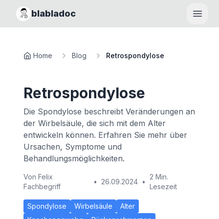
blabladoc
Haupt
Home
Blog
Retrospondylose
Retrospondylose
Die Spondylose beschreibt Veränderungen an
der Wirbelsäule, die sich mit dem Alter
entwickeln können. Erfahren Sie mehr über
Ursachen, Symptome und
Behandlungsmöglichkeiten.
Von
Felix
2 Min.
•
26.09.2024
•
Fachbegriff
Lesezeit
Spondylose
Wirbelsäule
Alter