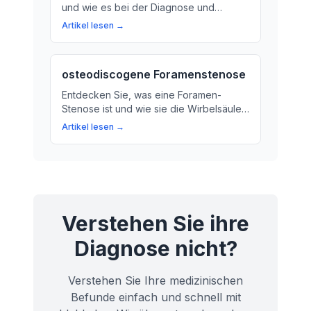
und wie es bei der Diagnose und
Behandlung von Krankheiten eine
Artikel lesen →
wichtige Rolle spielt.
osteodiscogene Foramenstenose
Entdecken Sie, was eine Foramen-
Stenose ist und wie sie die Wirbelsäule
beeinflussen kann. Erfahren Sie mehr
Artikel lesen →
über Ursachen, Symptome und
Behandlungsmöglichkeiten.
Verstehen Sie ihre
Diagnose nicht?
Verstehen Sie Ihre medizinischen
Befunde einfach und schnell mit