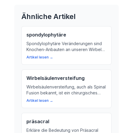
Ähnliche Artikel
spondylophytäre
Spondylophytäre Veränderungen sind
Knochen-Anbauten an unseren Wirbeln.
Lernen Sie mehr über Ursachen,
Artikel lesen →
Symptome und
Behandlungsmöglichkeiten.
Wirbelsäulenversteifung
Wirbelsäulenversteifung, auch als Spinal
Fusion bekannt, ist ein chirurgisches
Verfahren zur Wiederherstellung der
Artikel lesen →
Stabilität der Wirbelsäule. Hier erfahren
Sie mehr über die Bedeutung und den
Zweck dieser Operation.
präsacral
Erkläre die Bedeutung von Präsacral