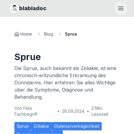
blabladoc
Haupt
Home
Blog
Sprue
Sprue
Die Sprue, auch bekannt als Zöliakie, ist eine
chronisch-entzündliche Erkrankung des
Dünndarms. Hier erfahren Sie alles Wichtige
über die Symptome, Diagnose und
Behandlung.
Von
Felix
2 Min.
•
28.09.2024
•
Fachbegriff
Lesezeit
Sprue
Zöliakie
Glutenunverträglichkeit