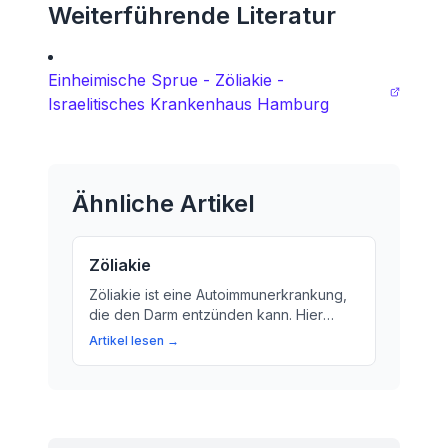
Weiterführende Literatur
Einheimische Sprue - Zöliakie -
Israelitisches Krankenhaus Hamburg
Ähnliche Artikel
Zöliakie
Zöliakie ist eine Autoimmunerkrankung,
die den Darm entzünden kann. Hier
erfahren Sie mehr über die Symptome,
Artikel lesen →
die Diagnose und wie man mit einer
glutenfreien Ernährung leben kann.