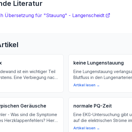
de Literatur
ch Übersetzung für "Stauung" - Langenscheidt
rtikel
x
keine Lungenstauung
ewand ist ein wichtiger Teil
Eine Lungenstauung verlangs
stems. Eine Verbiegung nach
Blutfluss in den Lungenarterie
 Atemproblemen wie Nasen-
Sauerstoffaufnahme im Körper
Artikel lesen →
 Hustenanfällen führen. Hier
Erfahren Sie mehr über Ursa
was rechtskonvex bedeutet
und Folgen einer Lungenstauu
ichtig ist.
typischen Geräusche
normale PQ-Zeit
ler - Was sind die Symptome
Eine EKG-Untersuchung gibt u
es Herzklappenfehlers? Hier
auf die elektrischen Ströme im
hr über die wichtige Rolle der
diesem Artikel erklären wir, w
Artikel lesen →