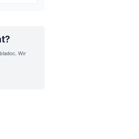
 und warum sie
t.
ht?
bladoc. Wir