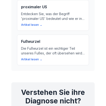
proximaler US
Entdecken Sie, was der Begriff
'proximaler US' bedeutet und wie er in
Bezug zum Unterschenkel steht.
Artikel lesen →
Erfahren Sie mehr über die Funktion des
Unterschänkels und seine Bedeutung für
die Diagnose und Therapie von
Fußwurzel
Erkrankungen.
Die Fußwurzel ist ein wichtiger Teil
unseres Fußes, der oft übersehen wird.
Erklärung und Funktionen der Fußwurzel
Artikel lesen →
und warum sie für unsere Bewegung
und Gesundheit so wichtig ist.
Verstehen Sie ihre
Diagnose nicht?