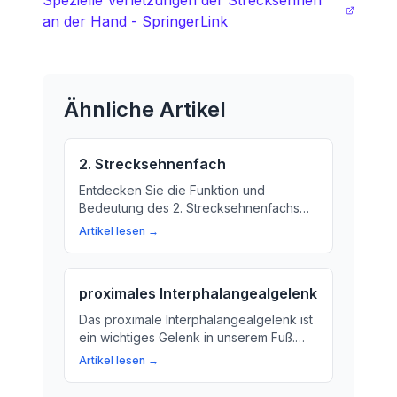
Spezielle Verletzungen der Strecksehnen
an der Hand - SpringerLink
Ähnliche Artikel
2. Strecksehnenfach
Entdecken Sie die Funktion und
Bedeutung des 2. Strecksehnenfachs
der Hand, ein wichtiger Teil unseres
Artikel lesen →
Hand-Antriebsystems.
proximales Interphalangealgelenk
Das proximale Interphalangealgelenk ist
ein wichtiges Gelenk in unserem Fuß.
Hier erfahren Sie, was es tut und warum
Artikel lesen →
es so wichtig ist.