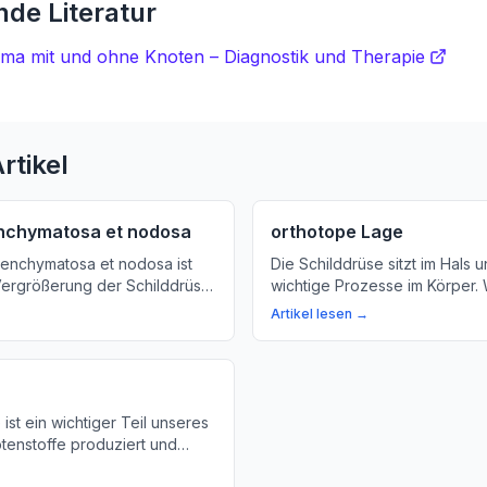
de Literatur
uma mit und ohne Knoten – Diagnostik und Therapie
rtikel
nchymatosa et nodosa
orthotope Lage
renchymatosa et nodosa ist
Die Schilddrüse sitzt im Hals u
Vergrößerung der Schilddrüse,
wichtige Prozesse im Körper. 
eist. Wir erklären Ihnen, was
was die orthotope Lage bede
Artikel lesen →
ung bedeutet und warum sie
sie wichtig ist.
ist ein wichtiger Teil unseres
tenstoffe produziert und
hren Sie mehr über die