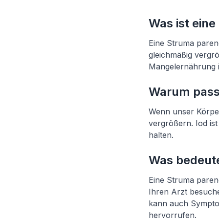
Was ist ein
Eine Struma parenc
gleichmäßig vergrö
Mangelernährung is
Warum passi
Wenn unser Körper
vergrößern. Iod is
halten.
Was bedeute
Eine Struma paren
Ihren Arzt besuch
kann auch Symptom
hervorrufen.