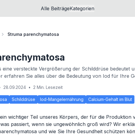
Alle Beiträge
Kategorien
Struma parenchymatosa
arenchymatosa
 eine versteckte Vergrößerung der Schilddrüse bedeutet u
er erfahren Sie alles über die Bedeutung von Iod für Ihre G
•
28.09.2024
•
2 Min. Lesezeit
tosa
Schilddrüse
Iod-Mangelernährung
Calcium-Gehalt im Blut
 ein wichtiger Teil unseres Körpers, der für die Produktion
r was passiert, wenn sie ungewöhnlich groß wird? Wir erklä
parenchymatosa und wie Sie Ihre Gesundheit schützen kö