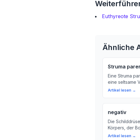
Weiterführen
Euthyreote Str
Ähnliche A
Struma pare
Eine Struma pa
eine seltsame 
die Knoten aufw
Artikel lesen →
diese Veränder
vorkommt.
negativ
Die Schilddrüse 
Körpers, der Bo
reguliert. Erfa
Artikel lesen →