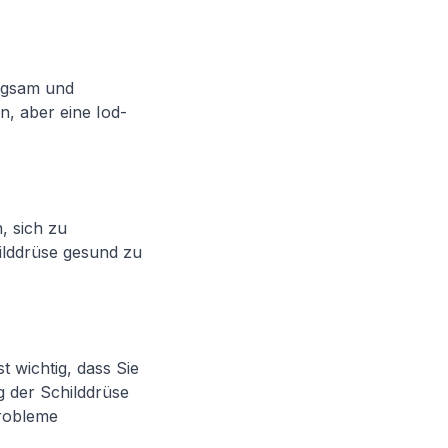
angsam und
n, aber eine Iod-
, sich zu
hilddrüse gesund zu
 wichtig, dass Sie
 der Schilddrüse
robleme