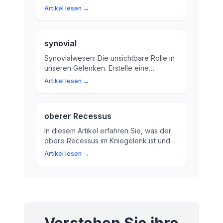
Entzündungen im Gelenk. Erfahren Sie,
Artikel lesen →
was dahinter steckt und wie Sie Ihre
Gesundheit wiederherstellen können.
synovial
Synovialwesen: Die unsichtbare Rolle in
unseren Gelenken. Erstelle eine
gesunde Gelenkkapsel und -flüssigkeit,
Artikel lesen →
um Ihre Alltagsbewegungen zu erleben.
oberer Recessus
In diesem Artikel erfahren Sie, was der
obere Recessus im Kniegelenk ist und
wie er die Funktion des Gelenks
Artikel lesen →
beeinflusst. Wir erklären den Begriff auf
einfache Weise und zeigen, warum die
Synovialflüssigkeit so wichtig für das
Kniegelenk ist.