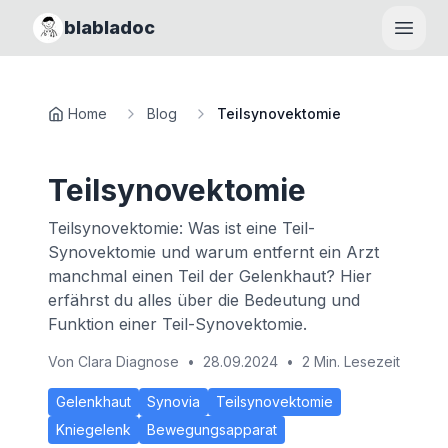
blabladoc
Haupt
Home
Blog
Teilsynovektomie
Teilsynovektomie
Teilsynovektomie: Was ist eine Teil-
Synovektomie und warum entfernt ein Arzt
manchmal einen Teil der Gelenkhaut? Hier
erfährst du alles über die Bedeutung und
Funktion einer Teil-Synovektomie.
Von
Clara Diagnose
•
28.09.2024
•
2 Min. Lesezeit
Gelenkhaut
Synovia
Teilsynovektomie
Kniegelenk
Bewegungsapparat