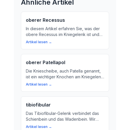
Ähnliche Artikel
oberer Recessus
In diesem Artikel erfahren Sie, was der
obere Recessus im Kniegelenk ist und
wie er die Funktion des Gelenks
Artikel lesen →
beeinflusst. Wir erklären den Begriff auf
einfache Weise und zeigen, warum die
Synovialflüssigkeit so wichtig für das
oberer Patellapol
Kniegelenk ist.
Die Kniescheibe, auch Patella genannt,
ist ein wichtiger Knochen am Kniegelenk.
Lerne mehr über ihre Funktion und wie
Artikel lesen →
du deine Kniescheibe gesund hältst.
tibiofibular
Das Tibiofibular-Gelenk verbindet das
Schienbein und das Wadenbein. Wir
erklären, wie es unsere Bewegung und
Artikel lesen →