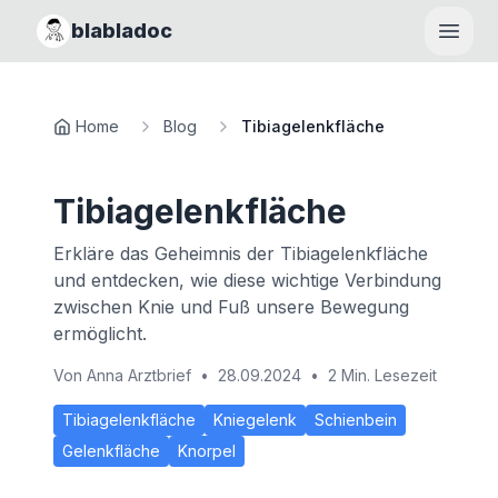
blabladoc
Haupt
Home
Blog
Tibiagelenkfläche
Tibiagelenkfläche
Erkläre das Geheimnis der Tibiagelenkfläche
und entdecken, wie diese wichtige Verbindung
zwischen Knie und Fuß unsere Bewegung
ermöglicht.
Von
Anna Arztbrief
•
28.09.2024
•
2 Min. Lesezeit
Tibiagelenkfläche
Kniegelenk
Schienbein
Gelenkfläche
Knorpel