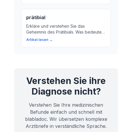
Stabilität ermöglicht und was passiert,
wenn es ausfällt.
prätibial
Erkläre und verstehen Sie das
Geheimnis des Prätibials. Was bedeutet
es für Ihre Gesundheit und wie kann es
Artikel lesen →
Ihnen helfen, Verletzungen oder
Krankheiten zu vermeiden?
Verstehen Sie ihre
Diagnose nicht?
Verstehen Sie Ihre medizinischen
Befunde einfach und schnell mit
blabladoc. Wir übersetzen komplexe
Arztbriefe in verständliche Sprache.