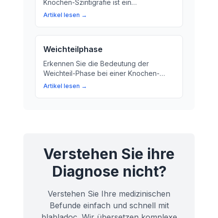
Knochen-Szintigrafie ist ein
Momentaufnahme, das die Verteilung
Artikel lesen →
eines Medikaments auf den Knochen
zeigt. Lernen Sie mehr über das
Verfahren und seine Bedeutung für eine
Weichteilphase
medizinische Diagnose!
Erkennen Sie die Bedeutung der
Weichteil-Phase bei einer Knochen-
Szintigrafie. Wir erklären, warum diese
Artikel lesen →
Phase so wichtig ist und wie sie Ihre
Gesundheit besser verstehen lässt.
Verstehen Sie ihre
Diagnose nicht?
Verstehen Sie Ihre medizinischen
Befunde einfach und schnell mit
blabladoc. Wir übersetzen komplexe