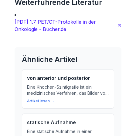
Weiterführende Literatur
[PDF] 1.7 PET/CT-Protokolle in der
Onkologie - Bücher.de
Ähnliche Artikel
von anterior und posterior
Eine Knochen-Szintigrafie ist ein
medizinisches Verfahren, das Bilder von
Ihren Knochen im Körper erstellt.
Artikel lesen →
Erfahren Sie mehr über die Bedeutung
und Funktionsweise einer Knochen-
Szintigrafie.
statische Aufnahme
Eine statische Aufnahme in einer