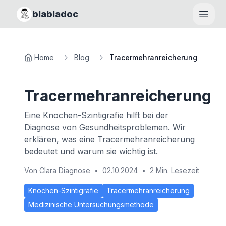
blabladoc
Haupt
Home
Blog
Tracermehranreicherung
Tracermehranreicherung
Eine Knochen-Szintigrafie hilft bei der
Diagnose von Gesundheitsproblemen. Wir
erklären, was eine Tracermehranreicherung
bedeutet und warum sie wichtig ist.
Von
Clara Diagnose
•
02.10.2024
•
2 Min. Lesezeit
Knochen-Szintigrafie
Tracermehranreicherung
Medizinische Untersuchungsmethode