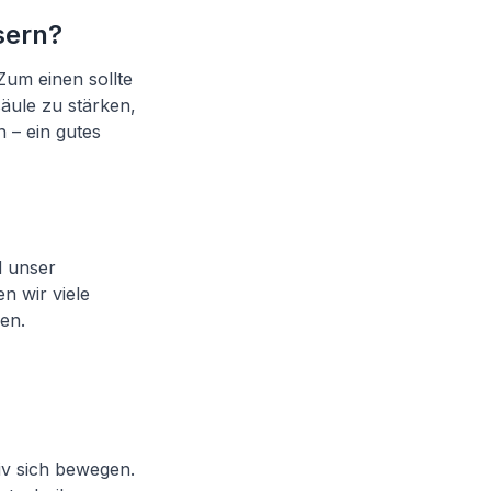
sern?
Zum einen sollte
äule zu stärken,
 – ein gutes
d unser
n wir viele
en.
iv sich bewegen.