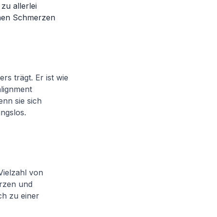
zu allerlei
chen Schmerzen
rs trägt. Er ist wie
alignment
enn sie sich
ungslos.
Vielzahl von
erzen und
h zu einer