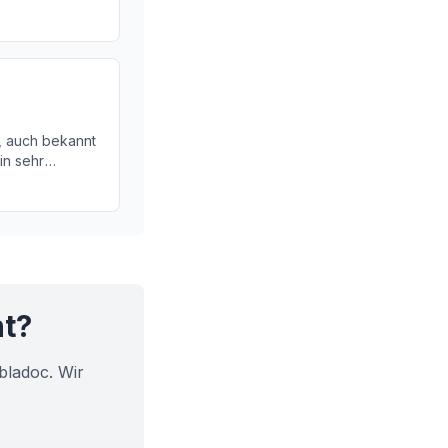
 Ursachen,
glichkeiten.
, auch bekannt
ein sehr
lsäule. Erfahren
und Ursache
.
ht?
bladoc. Wir