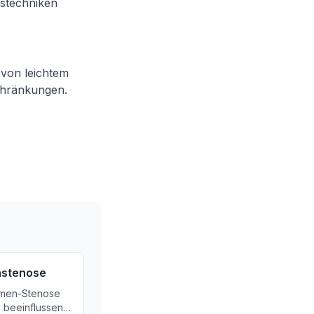
nstechniken
 von leichtem
chränkungen.
nstenose
amen-Stenose
e beeinflussen