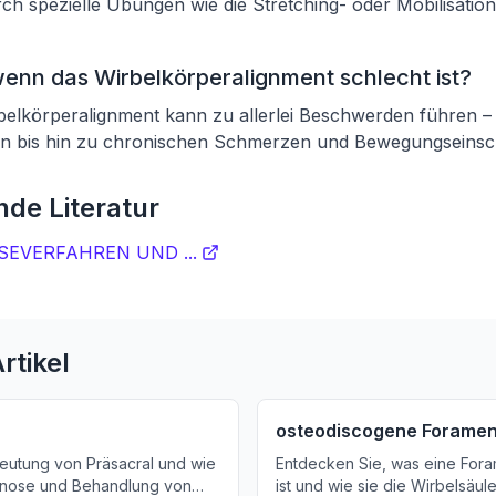
h spezielle Übungen wie die Stretching- oder Mobilisatio
wenn das Wirbelkörperalignment schlecht ist?
belkörperalignment kann zu allerlei Beschwerden führen –
en bis hin zu chronischen Schmerzen und Bewegungseins
de Literatur
EVERFAHREN UND ...
rtikel
osteodiscogene Forame
deutung von Präsacral und wie
Entdecken Sie, was eine For
gnose und Behandlung von
ist und wie sie die Wirbelsäul