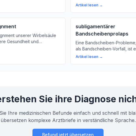
 wichtige Rolle spielt.
kann. Erfahren Sie mehr über
Artikel lesen →
Symptome und Behandlungsmö
ignment
subligamentärer
Bandscheibenprolaps
ignment unserer Wirbelsäule
sere Gesundheit und
Eine Bandscheiben-Probleme
fahren Sie, warum eine
als Bandscheiben-Vorfall, ist 
onierung der Wirbelkörper
häufiges Ereignis in der Wirbe
Artikel lesen →
Sie mehr über die Definition 
eines Bandscheiben-Vorfalles
rstehen Sie ihre Diagnose nic
Sie Ihre medizinischen Befunde einfach und schnell mit bla
übersetzen komplexe Arztbriefe in verständliche Sprache.
Befund jetzt übersetzen