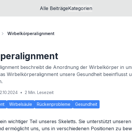
Alle Beiträge
Kategorien
Wirbelkörperalignment
rperalignment
ignment beschreibt die Anordnung der Wirbelkörper in uns
das Wirbelkörperalignment unsere Gesundheit beeinflusst u
n.
2.10.2024
•
2 Min. Lesezeit
ent
Wirbelsäule
Rückenprobleme
Gesundheit
 ein wichtiger Teil unseres Skeletts. Sie unterstützt unsere
d ermöglicht uns, uns in verschiedenen Positionen zu be