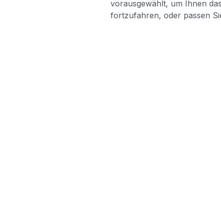
vorausgewählt, um Ihnen das 
fortzufahren, oder passen Sie
LINKS
blabladoc
Support
blabladoc macht Ihre medizinischen
Preise
Befunde in Sekundenschnelle
Arztbrief überse