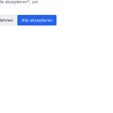
lle akzeptieren", um
blehnen
Alle akzeptieren
PARTNER
AI Literacy Trainer
Liveklar