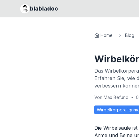
blabladoc
Home
Blog
Wirbelkö
Das Wirbelkörperal
Erfahren Sie, wie 
verbessern könne
Von
Max Befund
•
0
Wirbelkörperalignm
Die Wirbelsäule ist
Arme und Beine un