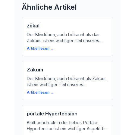
Ähnliche Artikel
zökal
Der Blinddarm, auch bekannt als das
Zökum, ist ein wichtiger Teil unseres
Verdauungssystems. Hier erfahren Sie
Artikel lesen →
mehr über die Funktionen und
Bedeutung des Blinddarms für Ihre
Gesundheit.
Zäkum
Der Blinddarm, auch bekannt als Zäkum,
ist ein wichtiger Teil unseres
Verdauungssystems. Erfahren Sie mehr
Artikel lesen →
über die Rolle des Zäkums bei der
Verdauung von Nahrungsmitteln und wie
er mit dem restlichen Dickdarm
portale Hypertension
verbunden ist.
Bluthochdruck in der Leber: Portale
Hypertension ist ein wichtiger Aspekt für
die Gesundheit. Hier erfahren Sie, was