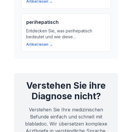
Artikel lesen →
es bedeutet und wie es behandelt
werden kann.
perihepatisch
Entdecken Sie, was perihepatisch
bedeutet und wie diese
Lagebezeichnung die Beziehung
Artikel lesen →
zwischen verschiedenen Organen
beeinflusst. Erfahren Sie mehr über die
perihepatische Region und ihre
Bedeutung für Ihre Gesundheit.
Verstehen Sie ihre
Diagnose nicht?
Verstehen Sie Ihre medizinischen
Befunde einfach und schnell mit
blabladoc. Wir übersetzen komplexe
Arztbriefe in verständliche Sprache.