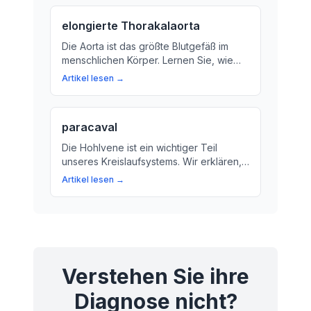
für unsere Gesundheit ist.
elongierte Thorakalaorta
Die Aorta ist das größte Blutgefäß im
menschlichen Körper. Lernen Sie, wie
die Elongierte Thorakalaorta im
Artikel lesen →
Brustbereich eine wichtige Rolle bei der
Versorgung unserer Organe und
Gewebe spielt.
paracaval
Die Hohlvene ist ein wichtiger Teil
unseres Kreislaufsystems. Wir erklären,
was die Paracaval-Lage bedeutet und
Artikel lesen →
warum sie für unsere Gesundheit wichtig
ist.
Verstehen Sie ihre
Diagnose nicht?