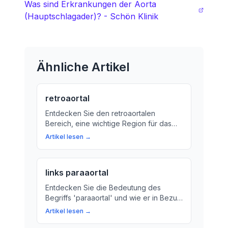
Was sind Erkrankungen der Aorta
(Hauptschlagader)? - Schön Klinik
Ähnliche Artikel
retroaortal
Entdecken Sie den retroaortalen
Bereich, eine wichtige Region für das
Herz. Erfahren Sie, was die retroaortale
Artikel lesen →
Zone bedeutet und warum sie so wichtig
ist.
links paraaortal
Entdecken Sie die Bedeutung des
Begriffs 'paraaortal' und wie er in Bezug
auf das Herz-Kreislauf-System steht.
Artikel lesen →
Erfahren Sie, warum die Aorta so wichtig