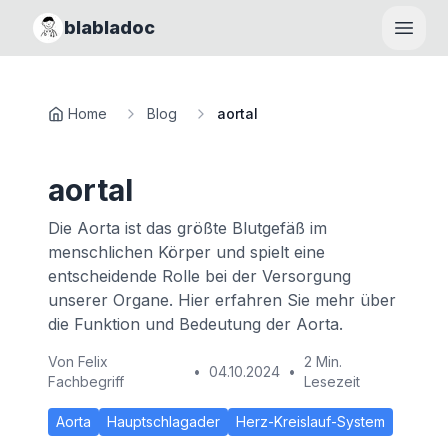
blabladoc
Haupt
Home
Blog
aortal
aortal
Die Aorta ist das größte Blutgefäß im
menschlichen Körper und spielt eine
entscheidende Rolle bei der Versorgung
unserer Organe. Hier erfahren Sie mehr über
die Funktion und Bedeutung der Aorta.
Von
Felix
2 Min.
•
04.10.2024
•
Fachbegriff
Lesezeit
Aorta
Hauptschlagader
Herz-Kreislauf-System