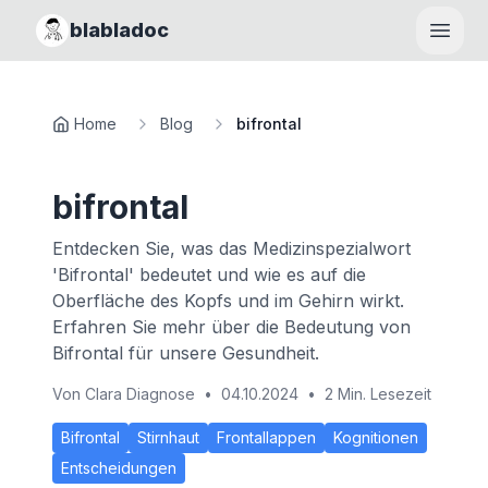
blabladoc
Haupt
Home
Blog
bifrontal
bifrontal
Entdecken Sie, was das Medizinspezialwort
'Bifrontal' bedeutet und wie es auf die
Oberfläche des Kopfs und im Gehirn wirkt.
Erfahren Sie mehr über die Bedeutung von
Bifrontal für unsere Gesundheit.
Von
Clara Diagnose
•
04.10.2024
•
2 Min. Lesezeit
Bifrontal
Stirnhaut
Frontallappen
Kognitionen
Entscheidungen