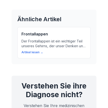
Ähnliche Artikel
Frontallappen
Der Frontallappen ist ein wichtiger Teil
unseres Gehirns, der unser Denken und
Fühlen steuert. Er ist wie ein 'Chef'
Artikel lesen →
unseres Gehirns und überwacht alle
unsere Gedankenprozesse, Emotionen
und Handlungen.
Verstehen Sie ihre
Diagnose nicht?
Verstehen Sie Ihre medizinischen