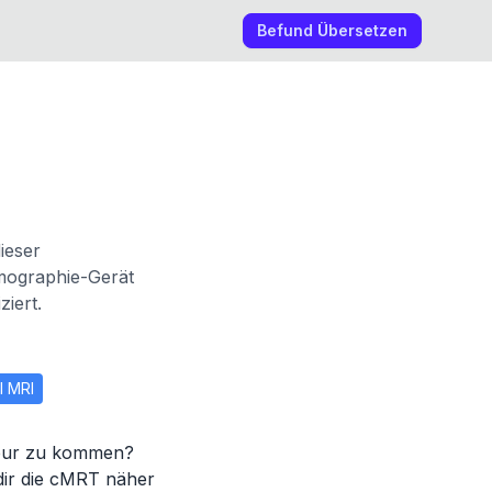
Befund Übersetzen
ieser
mographie-Gerät
iert.
l MRI
Spur zu kommen?
 dir die cMRT näher