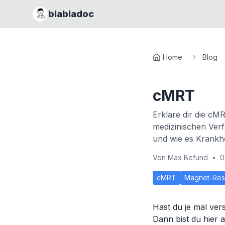
blabladoc
Home
Blog
cMRT
Erkläre dir die cM
medizinischen Ver
und wie es Krankhe
Von
Max Befund
•
0
cMRT
Magnet-Res
Hast du je mal ve
Dann bist du hier 