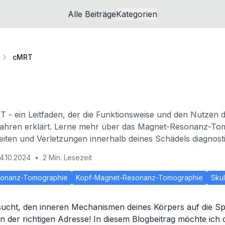
Alle Beiträge
Kategorien
cMRT
RT - ein Leitfaden, der die Funktionsweise und den Nutzen d
fahren erklärt. Lerne mehr über das Magnet-Resonanz-To
iten und Verletzungen innerhalb deines Schädels diagnostiz
4.10.2024
•
2 Min. Lesezeit
onanz-Tomographie
Kopf-Magnet-Resonanz-Tomographie
Skul
rsucht, den inneren Mechanismen deines Körpers auf die 
an der richtigen Adresse! In diesem Blogbeitrag möchte ich