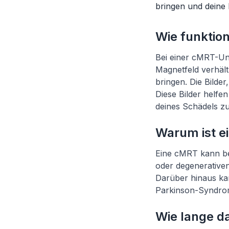
bringen und deine
Wie funktio
Bei einer cMRT-Unt
Magnetfeld verhält
bringen. Die Bilde
Diese Bilder helfe
deines Schädels zu
Warum ist e
Eine cMRT kann be
oder degenerative
Darüber hinaus ka
Parkinson-Syndrom
Wie lange d