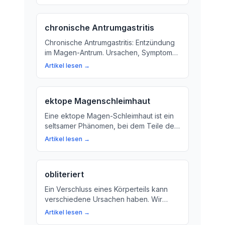
Erkrankungen wie Gastritis. Hier erfahren
Sie mehr über die Technik und ihre
chronische Antrumgastritis
Bedeutung.
Chronische Antrumgastritis: Entzündung
im Magen-Antrum. Ursachen, Symptome
und Behandlungsoptionen.
Artikel lesen →
ektope Magenschleimhaut
Eine ektope Magen-Schleimhaut ist ein
seltsamer Phänomen, bei dem Teile der
Magenschleimhaut außerhalb des
Artikel lesen →
Magens entstehen. Hier erfahren Sie
mehr über die Ursachen, Symptome und
Behandlungsmöglichkeiten.
obliteriert
Ein Verschluss eines Körperteils kann
verschiedene Ursachen haben. Wir
erklären, was passiert, wenn ein
Artikel lesen →
Mechanismus den normalen Ablauf von