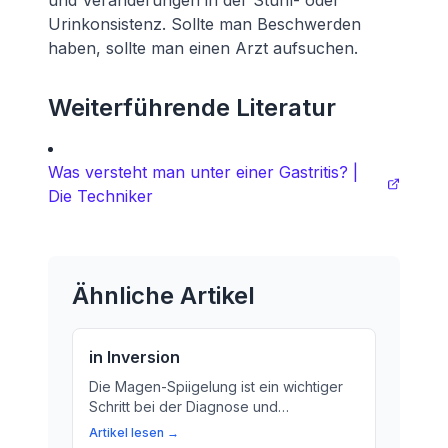
und Veränderungen in der Stuhl- oder
Urinkonsistenz. Sollte man Beschwerden
haben, sollte man einen Arzt aufsuchen.
Weiterführende Literatur
Was versteht man unter einer Gastritis? |
Die Techniker
Ähnliche Artikel
in Inversion
Die Magen-Spiigelung ist ein wichtiger
Schritt bei der Diagnose und
Behandlung von Magenschmerzen,
Artikel lesen →
Verdauungsproblemen oder