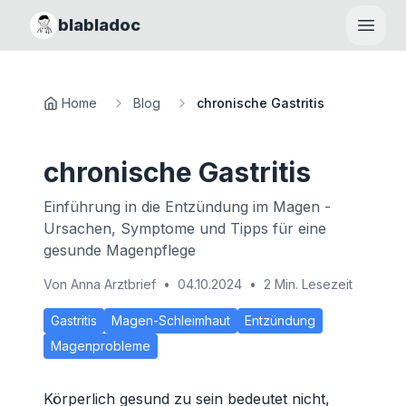
blabladoc
Haupt
Home
Blog
chronische Gastritis
chronische Gastritis
Einführung in die Entzündung im Magen -
Ursachen, Symptome und Tipps für eine
gesunde Magenpflege
Von
Anna Arztbrief
•
04.10.2024
•
2 Min. Lesezeit
Gastritis
Magen-Schleimhaut
Entzündung
Magenprobleme
Körperlich gesund zu sein bedeutet nicht,