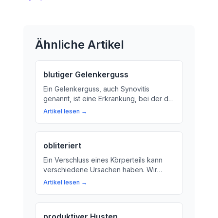
Ähnliche Artikel
blutiger Gelenkerguss
Ein Gelenkerguss, auch Synovitis
genannt, ist eine Erkrankung, bei der die
Flüssigkeit im Gelenk übermäßig
Artikel lesen →
sammelt. Hier erfahren Sie mehr über
Ursachen, Symptome und
Behandlungsmöglichkeiten.
obliteriert
Ein Verschluss eines Körperteils kann
verschiedene Ursachen haben. Wir
erklären, was passiert, wenn ein
Artikel lesen →
Mechanismus den normalen Ablauf von
Prozessen unterbindet.
produktiver Husten