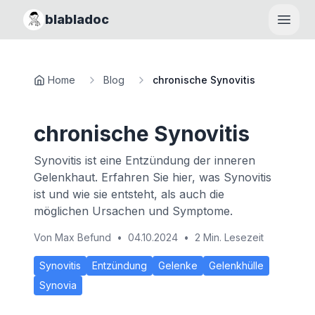
blabladoc
Haupt
Home
Blog
chronische Synovitis
chronische Synovitis
Synovitis ist eine Entzündung der inneren
Gelenkhaut. Erfahren Sie hier, was Synovitis
ist und wie sie entsteht, als auch die
möglichen Ursachen und Symptome.
Von
Max Befund
•
04.10.2024
•
2 Min. Lesezeit
Synovitis
Entzündung
Gelenke
Gelenkhülle
Synovia