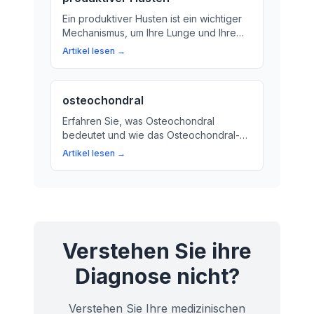
Ein produktiver Husten ist ein wichtiger
Mechanismus, um Ihre Lunge und Ihre
Bronchien zu reinigen. Erfahren Sie mehr
Artikel lesen →
über die Bedeutung eines gesunden
Hustens und wie Sie ihn bei sich selbst
erkennen können.
osteochondral
Erfahren Sie, was Osteochondral
bedeutet und wie das Osteochondral-
System in unserem Körper funktioniert.
Artikel lesen →
Erfahren Sie auch, wie Sie das
Osteochondral-System gesund halten
können.
Verstehen Sie ihre
Diagnose nicht?
Verstehen Sie Ihre medizinischen