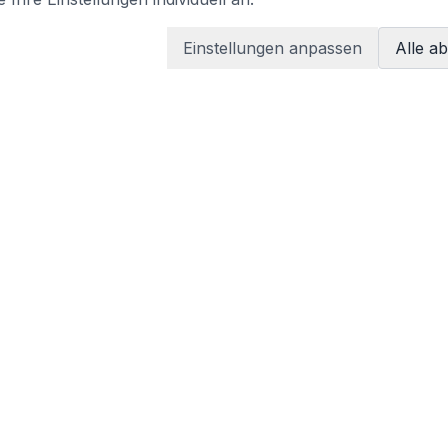
Einstellungen anpassen
Alle a
LEGAL
Terms of services
Privacy policy
tzen
Imprint
Cookie-Einstellungen