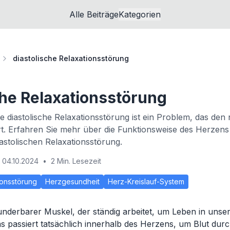
Alle Beiträge
Kategorien
diastolische Relaxationsstörung
che Relaxationsstörung
ine diastolische Relaxationsstörung ist ein Problem, das de
t. Erfahren Sie mehr über die Funktionsweise des Herzens
astolischen Relaxationsstörung.
04.10.2024
•
2 Min. Lesezeit
ionsstörung
Herzgesundheit
Herz-Kreislauf-System
underbarer Muskel, der ständig arbeitet, um Leben in uns
 passiert tatsächlich innerhalb des Herzens, um Blut dur