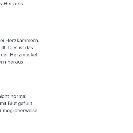
es Herzens
wei Herzkammern.
t. Dies ist das
h der Herzmuskel
ern heraus
nicht normal
t Blut gefüllt
d möglicherweise