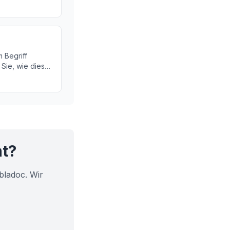
as die PQ-Zeit
 und warum sie
t.
 Begriff
 Sie, wie dieser
uren im Herz-
egssystem
ht?
bladoc. Wir