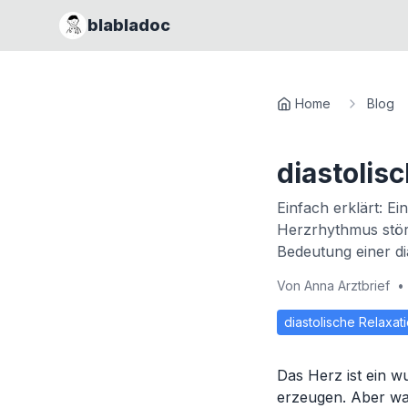
blabladoc
Home
Blog
diastolis
Einfach erklärt: E
Herzrhythmus stör
Bedeutung einer di
Von
Anna Arztbrief
•
diastolische Relaxat
Das Herz ist ein w
erzeugen. Aber was