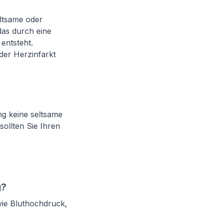
eltsame oder
das durch eine
entsteht.
er Herzinfarkt
ng keine seltsame
ollten Sie Ihren
g?
ie Bluthochdruck,