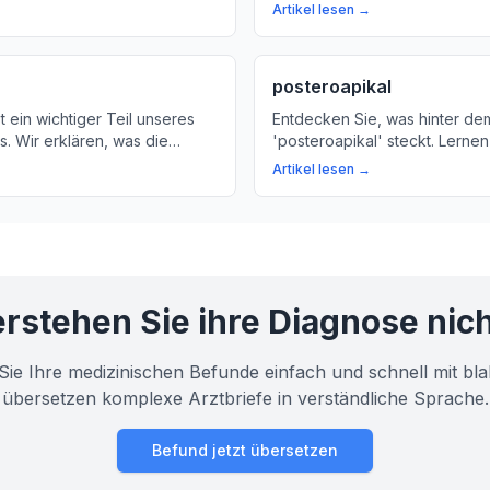
hr über die wichtige Rolle der
diesem Artikel erklären wir, w
Artikel lesen →
 Herzen.
in deiner EKG-Kurve bedeutet
für deine Gesundheit wichtig is
posteroapikal
t ein wichtiger Teil unseres
Entdecken Sie, was hinter dem
s. Wir erklären, was die
'posteroapikal' steckt. Lernen
 bedeutet und warum sie für
Code die anatomischen Strukt
Artikel lesen →
it wichtig ist.
Kreislauf-System und Atemw
beschreibt.
rstehen Sie ihre Diagnose nic
Sie Ihre medizinischen Befunde einfach und schnell mit bla
übersetzen komplexe Arztbriefe in verständliche Sprache.
Befund jetzt übersetzen