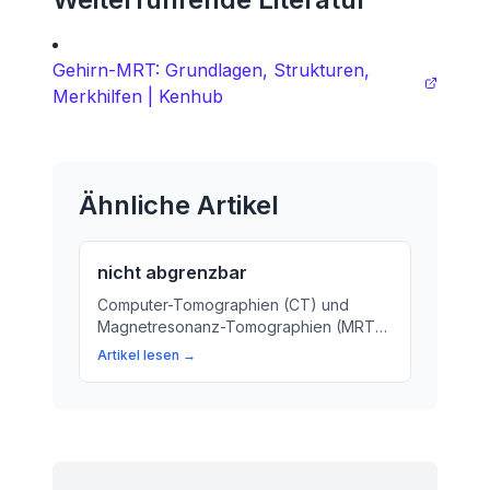
Gehirn-MRT: Grundlagen, Strukturen,
Merkhilfen | Kenhub
Ähnliche Artikel
nicht abgrenzbar
Computer-Tomographien (CT) und
Magnetresonanz-Tomographien (MRT)
helfen Ärzten, innere Organe zu
Artikel lesen →
untersuchen. Wir erklären, warum ein
Arzt auf den Bildern etwas übersehen
kann und was das bedeutet.