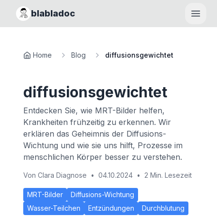
blabladoc
Haupt
Home
Blog
diffusionsgewichtet
diffusionsgewichtet
Entdecken Sie, wie MRT-Bilder helfen,
Krankheiten frühzeitig zu erkennen. Wir
erklären das Geheimnis der Diffusions-
Wichtung und wie sie uns hilft, Prozesse im
menschlichen Körper besser zu verstehen.
Von
Clara Diagnose
•
04.10.2024
•
2 Min. Lesezeit
MRT-Bilder
Diffusions-Wichtung
Wasser-Teilchen
Entzündungen
Durchblutung