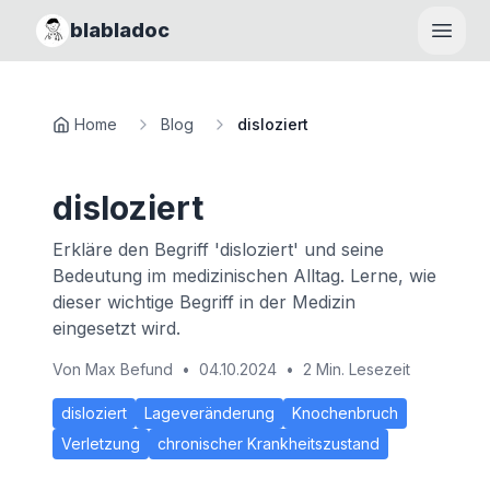
blabladoc
Haupt
Home
Blog
disloziert
disloziert
Erkläre den Begriff 'disloziert' und seine
Bedeutung im medizinischen Alltag. Lerne, wie
dieser wichtige Begriff in der Medizin
eingesetzt wird.
Von
Max Befund
•
04.10.2024
•
2 Min. Lesezeit
disloziert
Lageveränderung
Knochenbruch
Verletzung
chronischer Krankheitszustand