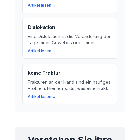
normalerweise positioniert und
Artikel lesen →
miteinander verbunden sind. Erfahren
Sie mehr über die Bedeutung von
'undisloziert' in der Medizin!
Dislokation
Eine Dislokation ist die Veränderung der
Lage eines Gewebes oder eines
Körperteils. Lernen Sie mehr über die
Artikel lesen →
Ursachen, Symptome und
Behandlungsmöglichkeiten von
Dislokationen!
keine Fraktur
Frakturen an der Hand sind ein häufiges
Problem. Hier lernst du, was eine Fraktur
ist, wie du erkennst, ob dein Knochen an
Artikel lesen →
der Hand gebrochen ist und was du tun
kannst, wenn du eine Verletzung hast.