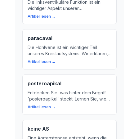
Die linksventrikuläre Funktion ist ein
wichtiger Aspekt unserer
Herzgesundheit. Hier erfahren Sie, was
Artikel lesen →
sie bedeutet und warum sie für Ihre
Gesundheit so wichtig ist.
paracaval
Die Hohlvene ist ein wichtiger Teil
unseres Kreislaufsystems. Wir erklären,
was die Paracaval-Lage bedeutet und
Artikel lesen →
warum sie für unsere Gesundheit wichtig
ist.
posteroapikal
Entdecken Sie, was hinter dem Begriff
'posteroapikal' steckt. Lernen Sie, wie
dieser Code die anatomischen
Artikel lesen →
Strukturen im Herz-Kreislauf-System und
Atemwegssystem beschreibt.
keine AS
Eine Aortenstenose entsteht, wenn die