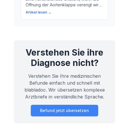
Öffnung der Aortenklappe verengt wird.
Hier erfahren Sie, was das bedeutet und
Artikel lesen →
wie es auf den Körper wirkt.
Verstehen Sie ihre
Diagnose nicht?
Verstehen Sie Ihre medizinischen
Befunde einfach und schnell mit
blabladoc. Wir übersetzen komplexe
Arztbriefe in verständliche Sprache.
Befund jetzt übersetzen