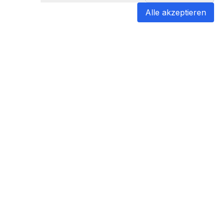
Befund jetzt übersetzen
Alle akzeptieren
blabladoc
blabladoc macht Ihre medizinischen
Befunde in Sekundenschnelle
verständlich – so verstehen Sie
endlich alles.
Copyright ©
2026
- All rights reserved