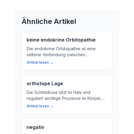
Ähnliche Artikel
keine endokrine Orbitopathie
Die endokrine Orbitopathie ist eine
seltene Verbindung zwischen
Erkrankungen der Schilddrüse und dem
Artikel lesen →
Auge. Erfahren Sie mehr über die
Ursachen, Symptome, Diagnose und
Behandlungsmöglichkeiten.
orthotope Lage
Die Schilddrüse sitzt im Hals und
reguliert wichtige Prozesse im Körper.
Wir erklären, was die orthotope Lage
Artikel lesen →
bedeutet und warum sie wichtig ist.
negativ