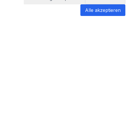
Alle akzeptieren
blabladoc
blabladoc macht Ihre medizinischen
Befunde in Sekundenschnelle
verständlich – so verstehen Sie
endlich alles.