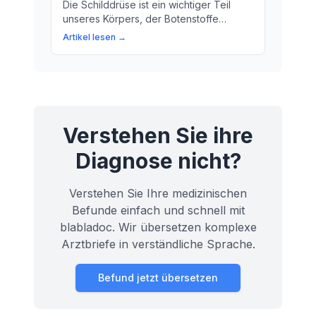
Die Schilddrüse ist ein wichtiger Teil
unseres Körpers, der Botenstoffe
produziert und reguliert. Erfahren Sie
Artikel lesen →
mehr über die Funktionen und
Bedeutung der Schilddrüse!
Verstehen Sie ihre
Diagnose nicht?
Verstehen Sie Ihre medizinischen
Befunde einfach und schnell mit
blabladoc. Wir übersetzen komplexe
Arztbriefe in verständliche Sprache.
Befund jetzt übersetzen