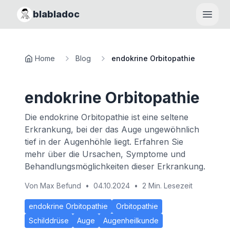
blabladoc
Haupt
Home
Blog
endokrine Orbitopathie
endokrine Orbitopathie
Die endokrine Orbitopathie ist eine seltene
Erkrankung, bei der das Auge ungewöhnlich
tief in der Augenhöhle liegt. Erfahren Sie
mehr über die Ursachen, Symptome und
Behandlungsmöglichkeiten dieser Erkrankung.
Von
Max Befund
•
04.10.2024
•
2 Min. Lesezeit
endokrine Orbitopathie
Orbitopathie
Schilddrüse
Auge
Augenheilkunde