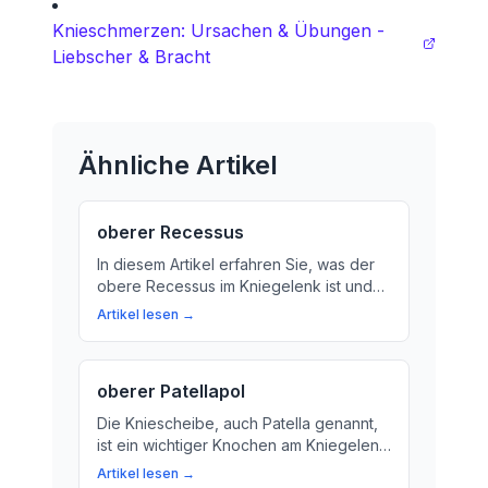
Knieschmerzen: Ursachen & Übungen -
Liebscher & Bracht
Ähnliche Artikel
oberer Recessus
In diesem Artikel erfahren Sie, was der
obere Recessus im Kniegelenk ist und
wie er die Funktion des Gelenks
Artikel lesen →
beeinflusst. Wir erklären den Begriff auf
einfache Weise und zeigen, warum die
Synovialflüssigkeit so wichtig für das
oberer Patellapol
Kniegelenk ist.
Die Kniescheibe, auch Patella genannt,
ist ein wichtiger Knochen am Kniegelenk.
Lerne mehr über ihre Funktion und wie
Artikel lesen →