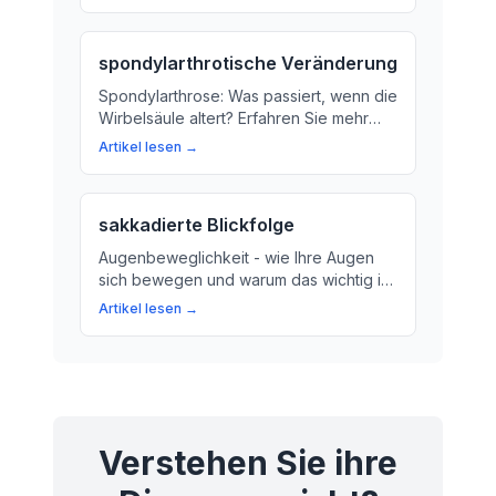
du deine Kniescheibe gesund hältst.
spondylarthrotische Veränderung
Spondylarthrose: Was passiert, wenn die
Wirbelsäule altert? Erfahren Sie mehr
über die Veränderung an den
Artikel lesen →
Wirbelgelenken und wie Sie Ihre
Wirbelsäule schonen können.
sakkadierte Blickfolge
Augenbeweglichkeit - wie Ihre Augen
sich bewegen und warum das wichtig ist.
Lernen Sie, wie Ihre Augen
Artikel lesen →
normalerweise reagieren und was
passiert, wenn sie nicht wie erwartet
bewegen.
Verstehen Sie ihre