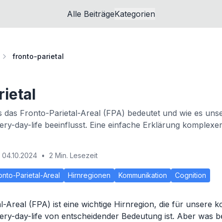
Alle Beiträge
Kategorien
fronto-parietal
ietal
 das Fronto-Parietal-Areal (FPA) bedeutet und wie es unse
ery-day-life beeinflusst. Eine einfache Erklärung komplexe
04.10.2024
•
2 Min. Lesezeit
onto-Parietal-Areal
Hirnregionen
Kommunikation
Cognition
-Areal (FPA) ist eine wichtige Hirnregion, die für unsere k
ery-day-life von entscheidender Bedeutung ist. Aber was b