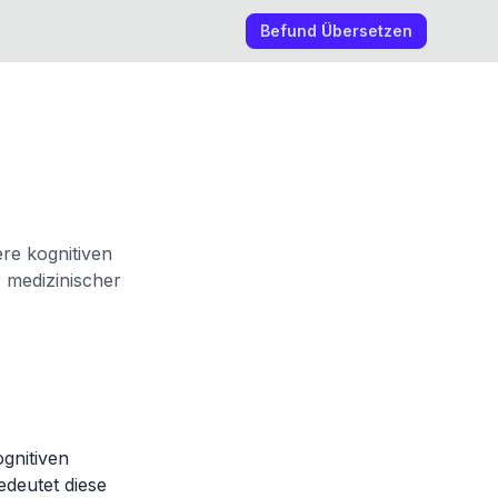
Befund Übersetzen
re kognitiven
r medizinischer
ognitiven
edeutet diese