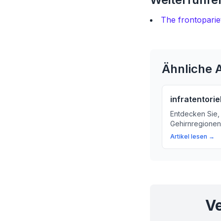
The frontopariet
Ähnliche A
infratentoriel
Entdecken Sie,
Gehirnregionen 
über die Bedeu
Artikel lesen →
Nervensystem u
Erkrankungen v
Ve