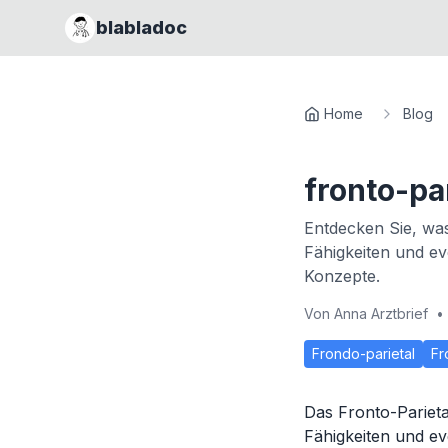
blabladoc
Home
Blog
fronto-par
Entdecken Sie, was
Fähigkeiten und ev
Konzepte.
Von
Anna Arztbrief
•
Frondo-parietal
Fr
Das Fronto-Parietal
Fähigkeiten und ev