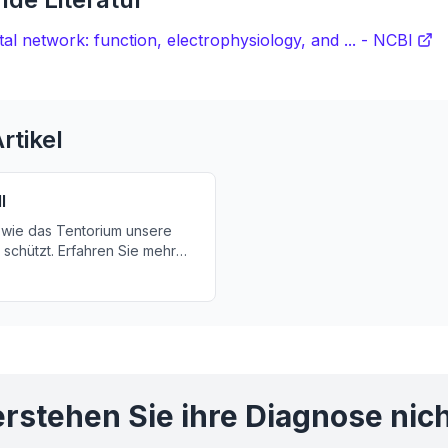
al network: function, electrophysiology, and ... - NCBI
rtikel
l
 wie das Tentorium unsere
schützt. Erfahren Sie mehr
tung des Tentoriums für unser
nd wie es Unfälle oder
orbeugt.
rstehen Sie ihre Diagnose nic