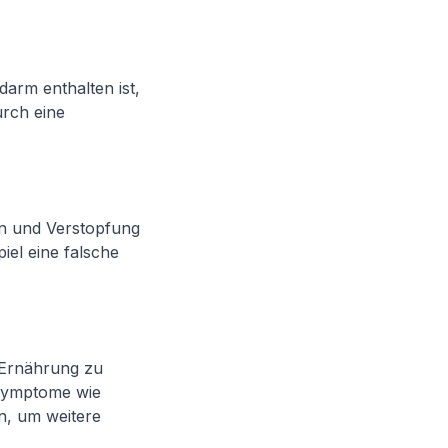
arm enthalten ist,
urch eine
n und Verstopfung
iel eine falsche
 Ernährung zu
Symptome wie
n, um weitere