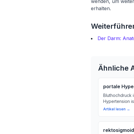
wenden, um weiter
erhalten.
Weiterführen
Der Darm: Anat
Ähnliche A
portale Hype
Bluthochdruck i
Hypertension is
Gesundheit. Hie
Artikel lesen →
bedeutet und w
rektosigmoid