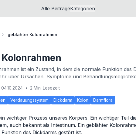
Alle Beiträge
Kategorien
geblähter Kolonrahmen
r Kolonrahmen
nrahmen ist ein Zustand, in dem die normale Funktion des 
 mehr über Ursachen, Symptome und Behandlungsmöglichke
04.10.2024
•
2 Min. Lesezeit
men
Verdauungssystem
Dickdarm
Kolon
Darmflora
in wichtiger Prozess unseres Körpers. Ein wichtiger Teil di
m, auch bekannt als Intestinum. Ein geblähter Kolonrahme
 Funktion des Dickdarms gestört ist.