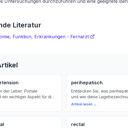
e Untersuchungen durchzuführen und eine geeignete Beh
de Literatur
omie, Funktion, Erkrankungen - Fernarzt
rtikel
rtension
perihepatisch
n der Leber: Portale
Entdecken Sie, was perihepat
t ein wichtiger Aspekt für die
und wie diese Lagebezeichnu
r erfahren Sie, was es
Beziehung zwischen verschi
Artikel lesen →
ie es behandelt werden kann.
Organen beeinflusst. Erfahren
die perihepatische Region und
Bedeutung für Ihre Gesundhei
al
rectal