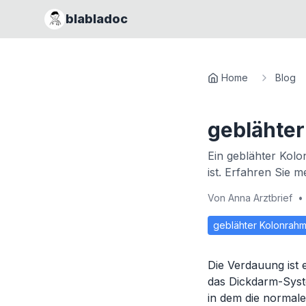
blabladoc
Home
Blog
geblähte
Ein geblähter Kolo
ist. Erfahren Sie
Von
Anna Arztbrief
•
geblähter Kolonrah
Die Verdauung ist e
das Dickdarm-Syste
in dem die normale