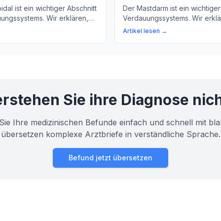
dal ist ein wichtiger Abschnitt
Der Mastdarm ist ein wichtiger
ungssystems. Wir erklären,
Verdauungssystems. Wir erklär
gmoidal passiert und warum er
und warum er wichtig ist.
Artikel lesen →
ichtigen Stoffe aus unserer
nehmen.
rstehen Sie ihre Diagnose nic
Sie Ihre medizinischen Befunde einfach und schnell mit bla
übersetzen komplexe Arztbriefe in verständliche Sprache.
Befund jetzt übersetzen