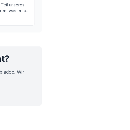
 Teil unseres
en, was er tut
ht?
bladoc. Wir