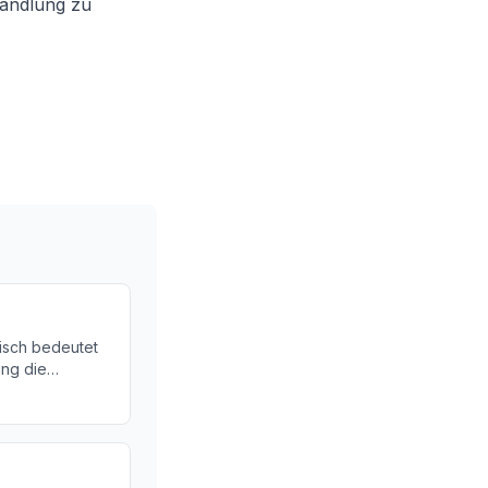
andlung zu
isch bedeutet
ng die
edenen
 Sie mehr über
 ihre
t.