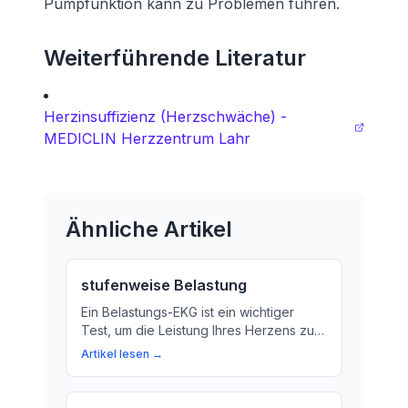
Pumpfunktion kann zu Problemen führen.
Weiterführende Literatur
Herzinsuffizienz (Herzschwäche) -
MEDICLIN Herzzentrum Lahr
Ähnliche Artikel
stufenweise Belastung
Ein Belastungs-EKG ist ein wichtiger
Test, um die Leistung Ihres Herzens zu
überprüfen. Wir erklären, was passiert
Artikel lesen →
während eines Belastungs-EKGs und
warum es für Ihre Herzgesundheit so
wichtig ist.