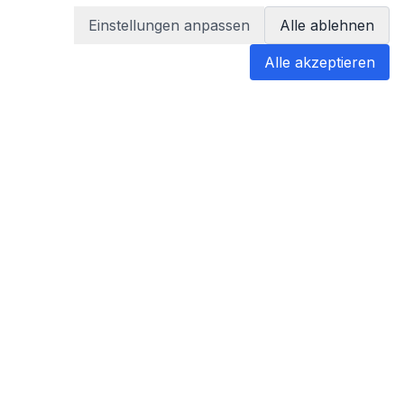
Einstellungen anpassen
Alle ablehnen
Alle akzeptieren
blabladoc
blabladoc macht Ihre medizinischen
Befunde in Sekundenschnelle
verständlich – so verstehen Sie