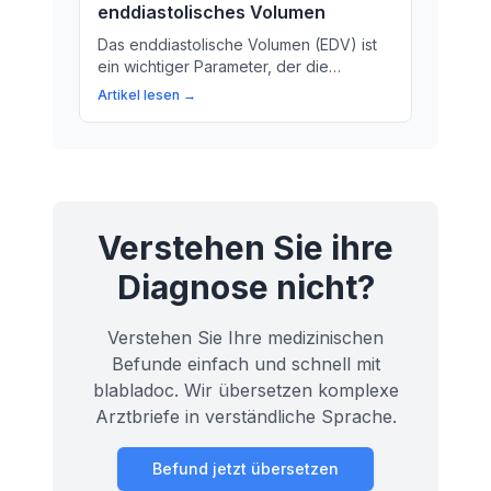
enddiastolisches Volumen
Das enddiastolische Volumen (EDV) ist
ein wichtiger Parameter, der die
Funktion des Herzens messen kann.
Artikel lesen →
Erfahren Sie hier, was es bedeutet und
warum es wichtig ist für Ihre Gesundheit.
Verstehen Sie ihre
Diagnose nicht?
Verstehen Sie Ihre medizinischen
Befunde einfach und schnell mit
blabladoc. Wir übersetzen komplexe
Arztbriefe in verständliche Sprache.
Befund jetzt übersetzen