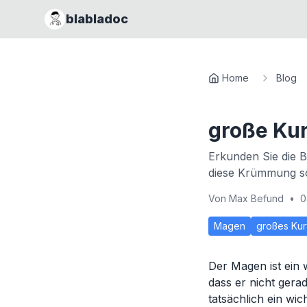
blabladoc
Home
Blog
große Ku
Erkunden Sie die 
diese Krümmung so 
Von
Max Befund
•
0
Magen
großes Kur
Der Magen ist ein 
dass er nicht gera
tatsächlich ein wi