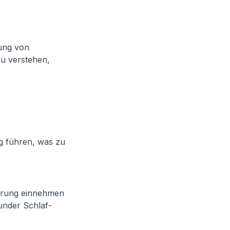
tung von
zu verstehen,
g führen, was zu
hrung einnehmen
under Schlaf-