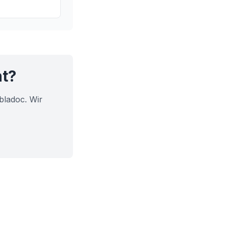
edenen
 Sie mehr über
 ihre
t.
ht?
bladoc. Wir