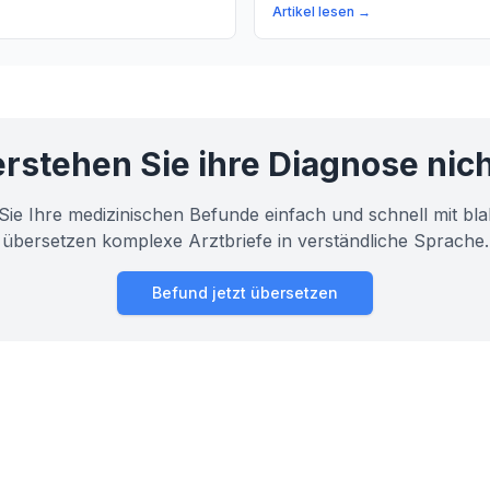
r erfahren Sie, was es
Beziehung zwischen verschi
Artikel lesen →
ie es behandelt werden kann.
Organen beeinflusst. Erfahren
die perihepatische Region und
Bedeutung für Ihre Gesundhei
rstehen Sie ihre Diagnose nic
Sie Ihre medizinischen Befunde einfach und schnell mit bla
übersetzen komplexe Arztbriefe in verständliche Sprache.
Befund jetzt übersetzen