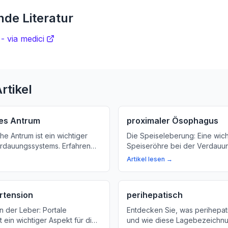
de Literatur
- via medici
rtikel
hes Antrum
proximaler Ösophagus
he Antrum ist ein wichtiger
Die Speiseleberung: Eine wich
erdauungssystems. Erfahren
Speiseröhre bei der Verdauu
die Funktion und Bedeutung
Artikel lesen →
chen Antrums für unsere
rtension
perihepatisch
n der Leber: Portale
Entdecken Sie, was perihepat
t ein wichtiger Aspekt für die
und wie diese Lagebezeichnu