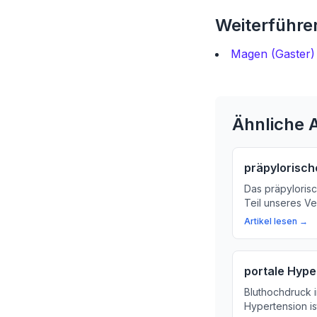
Weiterführen
Magen (Gaster) 
Ähnliche A
präpylorisc
Das präpylorisc
Teil unseres V
Sie mehr über 
Artikel lesen →
des präpyloris
Gesundheit.
portale Hype
Bluthochdruck i
Hypertension is