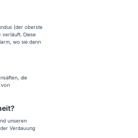
ndus (der oberste
verläuft. Diese
darm, wo sie dann
säften, die
r von
eit?
und unseren
i der Verdauung