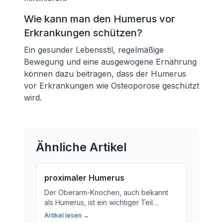
Wie kann man den Humerus vor
Erkrankungen schützen?
Ein gesunder Lebensstil, regelmäßige
Bewegung und eine ausgewogene Ernährung
können dazu beitragen, dass der Humerus
vor Erkrankungen wie Osteoporose geschützt
wird.
Ähnliche Artikel
proximaler Humerus
Der Oberarm-Knochen, auch bekannt
als Humerus, ist ein wichtiger Teil
unseres Skeletts. Hier erfahren Sie mehr
Artikel lesen →
über die Funktionen und Bedeutung des