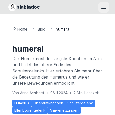
blabladoc
Haupt
Home
Blog
humeral
humeral
Der Humerus ist der längste Knochen im Arm
und bildet das obere Ende des
Schultergelenks. Hier erfahren Sie mehr über
die Bedeutung des Humerus und wie er
unsere Bewegungen ermöglicht.
Von
Anna Arztbrief
•
06.11.2024
•
2 Min. Lesezeit
Humerus
Oberarmknochen
Schultergelenk
Ellenbogengelenk
Armverletzungen