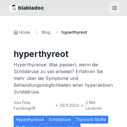
blabladoc
Haupt
Home
Blog
hyperthyreot
hyperthyreot
Hyperthyreose: Was passiert, wenn die
Schilddrüse zu viel arbeitet? Erfahren Sie
mehr über die Symptome und
Behandlungsmöglichkeiten einer hyperaktiven
Schilddrüse.
Von
Felix
2 Min.
•
06.11.2024
•
Fachbegriff
Lesezeit
Hyperthyreose
Schilddrüse
Thyreoïd-Stoffe