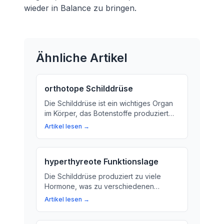
wieder in Balance zu bringen.
Ähnliche Artikel
orthotope Schilddrüse
Die Schilddrüse ist ein wichtiges Organ
im Körper, das Botenstoffe produziert
und ins Blut abgibt. Lerne mehr über die
Artikel lesen →
Bedeutung der Schilddrüse für unsere
allgemeine Gesundheit und wie du sie
unterstützen kannst.
hyperthyreote Funktionslage
Die Schilddrüse produziert zu viele
Hormone, was zu verschiedenen
Symptomen führen kann. Hier erfahren
Artikel lesen →
Sie mehr über die Ursachen und
Symptome einer hyperthyreoten