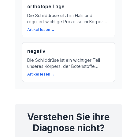
Funktionslage.
orthotope Lage
Die Schilddrüse sitzt im Hals und
reguliert wichtige Prozesse im Körper.
Wir erklären, was die orthotope Lage
Artikel lesen →
bedeutet und warum sie wichtig ist.
negativ
Die Schilddrüse ist ein wichtiger Teil
unseres Körpers, der Botenstoffe
produziert und reguliert. Erfahren Sie
Artikel lesen →
mehr über die Funktionen und
Bedeutung der Schilddrüse!
Verstehen Sie ihre
Diagnose nicht?