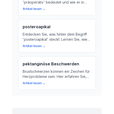
'präoperativ' bedeutet und wie er in
medizinischen Kontexten verwendet
Artikel lesen →
wird. Wir erklären die Bedeutung von
Präoperationen und ihre Rolle bei der
Vorbereitung auf eine Operation.
posteroapikal
Entdecken Sie, was hinter dem Begriff
'posteroapikal' steckt. Lernen Sie, wie
dieser Code die anatomischen
Artikel lesen →
Strukturen im Herz-Kreislauf-System und
Atemwegssystem beschreibt.
pektanginöse Beschwerden
Brustschmerzen können ein Zeichen für
Herzprobleme sein. Hier erfahren Sie,
was Pektanginöse Beschwerden sind
Artikel lesen →
und wie Sie sie behandeln können.