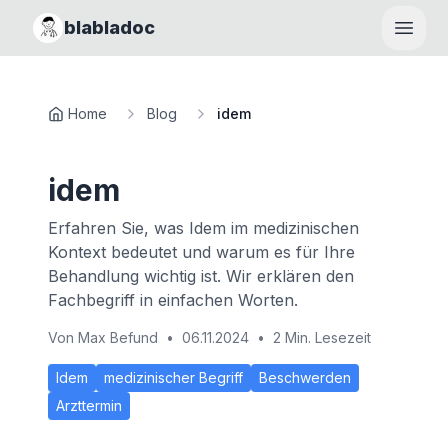
blabladoc
Haupt
Home
Blog
idem
idem
Erfahren Sie, was Idem im medizinischen
Kontext bedeutet und warum es für Ihre
Behandlung wichtig ist. Wir erklären den
Fachbegriff in einfachen Worten.
Von
Max Befund
•
06.11.2024
•
2 Min. Lesezeit
Idem
medizinischer Begriff
Beschwerden
Arzttermin