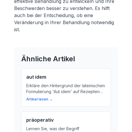
effektive Behandlung zu entwickeln und Ihre
Beschwerden besser zu verstehen. Es hilft
auch bei der Entscheidung, ob eine
Veränderung in Ihrer Behandlung notwendig
ist.
Ähnliche Artikel
aut idem
Erkläre den Hintergrund der lateinischen
Formulierung 'Aut idem' auf Rezepten
und wie sie die Medizinpraxis
Artikel lesen →
beeinflusst.
präoperativ
Lernen Sie, was der Begriff