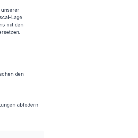
g unserer
iscal-Lage
ns mit den
rsetzen.
wischen den
stungen abfedern