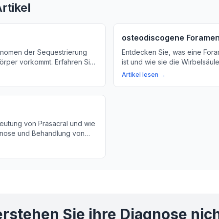
rtikel
osteodiscogene Forame
änomen der Sequestrierung
Entdecken Sie, was eine For
örper vorkommt. Erfahren Sie,
ist und wie sie die Wirbelsäul
l von unserem Gewebe
kann. Erfahren Sie mehr über
Artikel lesen →
 und wie dies für den Körper
Symptome und Behandlungsmö
deutung von Präsacral und wie
gnose und Behandlung von
 wichtige Rolle spielt.
rstehen Sie ihre Diagnose nic