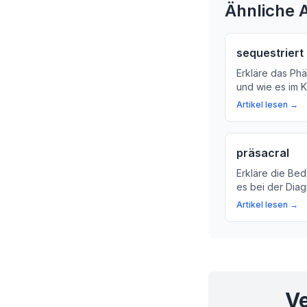
Ähnliche A
sequestriert
Erkläre das Ph
und wie es im K
warum ein Tei
Artikel lesen →
abtrennen kann
wichtig ist.
präsacral
Erkläre die Be
es bei der Dia
Krankheiten eine
Artikel lesen →
Ve