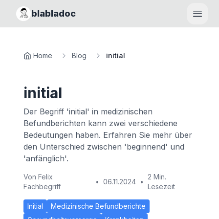
blabladoc
Haupt
Home
Blog
initial
initial
Der Begriff 'initial' in medizinischen
Befundberichten kann zwei verschiedene
Bedeutungen haben. Erfahren Sie mehr über
den Unterschied zwischen 'beginnend' und
'anfänglich'.
Von
Felix
2 Min.
•
06.11.2024
•
Fachbegriff
Lesezeit
Initial
Medizinische Befundberichte