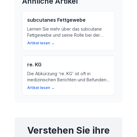
Ähnliche Artikel
subcutanes Fettgewebe
Lernen Sie mehr über das subcutane
Fettgewebe und seine Rolle bei der
Regulation unseres Stoffwechsels.
Artikel lesen →
Erfahren Sie, warum es wichtig für
unsere Gesundheit ist und wie es
Krankheiten vorbeugen kann.
re. KG
Die Abkürzung 're. KG' ist oft in
medizinischen Berichten und Befunden
zu finden. Hier erfahren Sie, was diese
Artikel lesen →
Abkürzung bedeutet und wie Sie sich
besser mit medizinischen Fachbegriffen
vertraut machen.
Verstehen Sie ihre