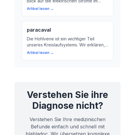
Blick auf die elektrischen Ströme im
Herzen. In diesem Artikel erklären wir,
Artikel lesen →
was die PQ-Zeit in deiner EKG-Kurve
bedeutet und warum sie für deine
Gesundheit wichtig ist.
paracaval
Die Hohlvene ist ein wichtiger Teil
unseres Kreislaufsystems. Wir erklären,
was die Paracaval-Lage bedeutet und
Artikel lesen →
warum sie für unsere Gesundheit wichtig
ist.
Verstehen Sie ihre
Diagnose nicht?
Verstehen Sie Ihre medizinischen
Befunde einfach und schnell mit
blabladoc. Wir übersetzen komplexe