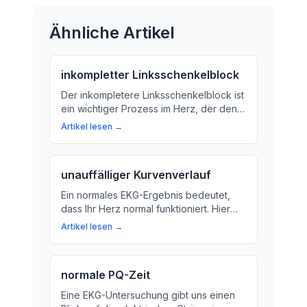
Ähnliche Artikel
inkompletter Linksschenkelblock
Der inkompletere Linksschenkelblock ist
ein wichtiger Prozess im Herz, der den
Herzschlag verursacht. Wir erklären,
Artikel lesen →
was es bedeutet und warum es wichtig
für die Gesundheit des Herzens ist.
unauffälliger Kurvenverlauf
Ein normales EKG-Ergebnis bedeutet,
dass Ihr Herz normal funktioniert. Hier
erfahren Sie, wie ein EKG funktioniert
Artikel lesen →
und was es bedeutet, wenn die Kurve
normal aussieht.
normale PQ-Zeit
Eine EKG-Untersuchung gibt uns einen