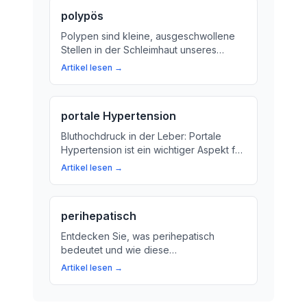
der Arzt das Untersuchungs-Gerät
polypös
sorgfältig in den Darm schiebt.
Polypen sind kleine, ausgeschwollene
Stellen in der Schleimhaut unseres
Darms. Erfahren Sie mehr über die
Artikel lesen →
Bedeutung von Polypen und wie sie
behandelt werden können.
portale Hypertension
Bluthochdruck in der Leber: Portale
Hypertension ist ein wichtiger Aspekt für
die Gesundheit. Hier erfahren Sie, was
Artikel lesen →
es bedeutet und wie es behandelt
werden kann.
perihepatisch
Entdecken Sie, was perihepatisch
bedeutet und wie diese
Lagebezeichnung die Beziehung
Artikel lesen →
zwischen verschiedenen Organen
beeinflusst. Erfahren Sie mehr über die
perihepatische Region und ihre