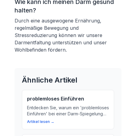
Wie kann ich meinen Darm gesund
halten?
Durch eine ausgewogene Ernährung,
regelmäßige Bewegung und
Stressreduzierung können wir unsere
Darmentfaltung unterstützen und unser
Wohlbefinden fördern.
Ähnliche Artikel
problemloses Einführen
Entdecken Sie, warum ein 'problemloses
Einführen' bei einer Darm-Spiegelung
entscheidend ist für die Diagnose und
Artikel lesen →
Behandlung von Erkrankungen des
Verdauungssystems. Wir erklären, wie