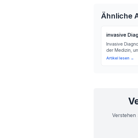
Ähnliche A
invasive Dia
Invasive Diagno
der Medizin, u
über den Körpe
Artikel lesen →
mehr über die V
Invasive Diagno
Ve
Verstehen 