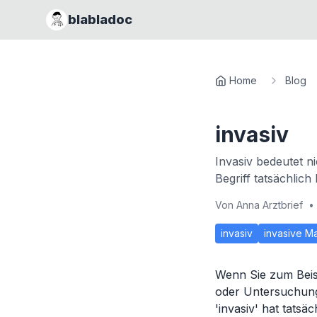
blabladoc
Home
Blog
invasiv
Invasiv bedeutet ni
Begriff tatsächlich
Von
Anna Arztbrief
•
invasiv
invasive 
Wenn Sie zum Beis
oder Untersuchung '
'invasiv' hat tatsä