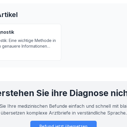
rtikel
gnostik
stik: Eine wichtige Methode in
m genauere Informationen
r zu sammeln. Erfahren Sie
orteile und Risiken von
stik.
rstehen Sie ihre Diagnose nic
Sie Ihre medizinischen Befunde einfach und schnell mit bla
übersetzen komplexe Arztbriefe in verständliche Sprache.
Befund jetzt übersetzen