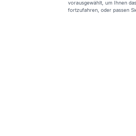
vorausgewählt, um Ihnen das 
fortzufahren, oder passen Sie
LINKS
blabladoc
Support
blabladoc macht Ihre medizinischen
Preise
Befunde in Sekundenschnelle