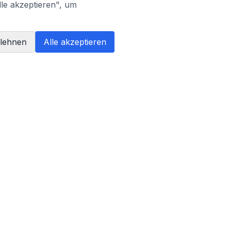
lle akzeptieren", um
blehnen
Alle akzeptieren
PARTNER
AI Literacy Trainer
Liveklar