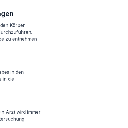
ngen
 den Körper
durchzuführen.
robe zu entnehmen
ebes in den
 in die
Ein Arzt wird immer
ntersuchung