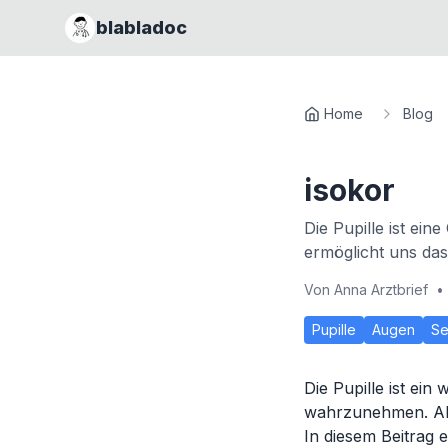
blabladoc
Home
Blog
isokor
Die Pupille ist ei
ermöglicht uns das
Von
Anna Arztbrief
•
Pupille
Augen
S
Die Pupille ist ei
wahrzunehmen. Abe
In diesem Beitrag 