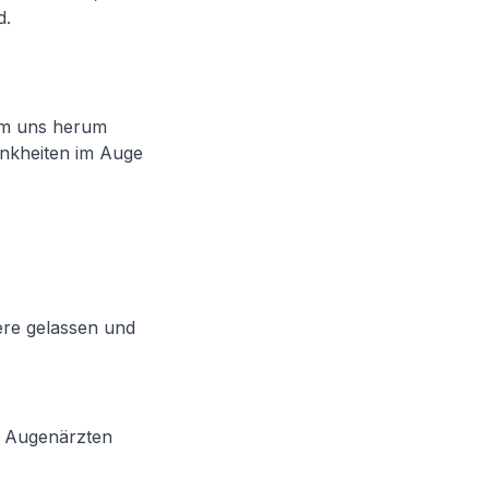
d.
 um uns herum
nkheiten im Auge
nere gelassen und
on Augenärzten