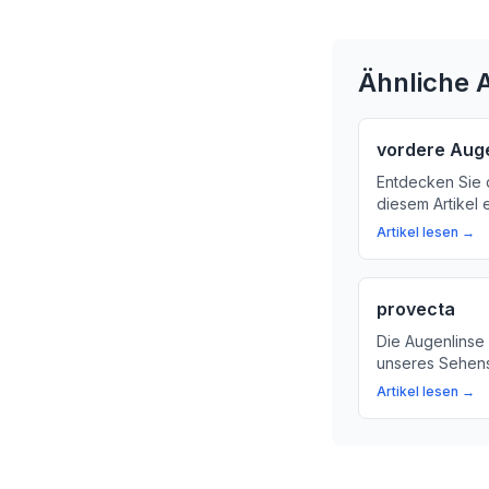
Ähnliche A
vordere Aug
Entdecken Sie 
diesem Artikel 
Augenarzt das 
Artikel lesen →
dabei sieht. Er
Spaltlampe-Un
verschiedenen 
provecta
Die Augenlinse i
unseres Sehens
Funktion und B
Artikel lesen →
sowie die Ursa
Linsentrübung.