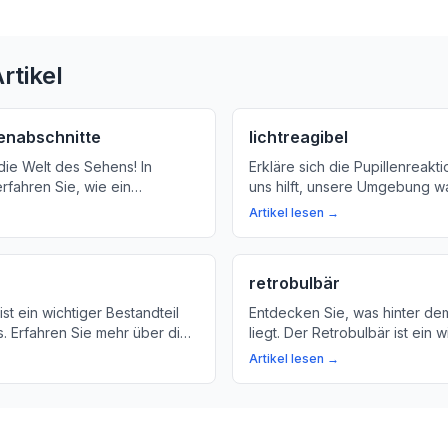
rtikel
enabschnitte
lichtreagibel
die Welt des Sehens! In
Erkläre sich die Pupillenreakt
erfahren Sie, wie ein
uns hilft, unsere Umgebung 
Auge untersucht und was er
Erfahren Sie, wie Sie diese Re
Artikel lesen →
fahren Sie mehr über den
beobachten können.
tersuchungsmethoden und die
Teile des Auges.
retrobulbär
st ein wichtiger Bestandteil
Entdecken Sie, was hinter de
. Erfahren Sie mehr über die
liegt. Der Retrobulbär ist ein w
edeutung der Augenlinse,
in der Augenheilkunde, aber 
Artikel lesen →
chen und Folgen einer
wirklich? Erfahren Sie mehr üb
Anatomie des Auges und wie 
Retrobulbär-Konzept Ihre Au
beeinflusst.