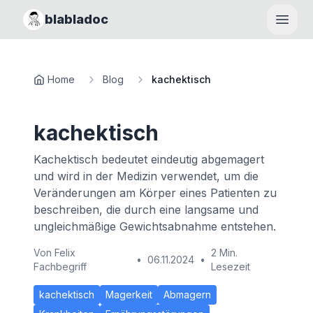
blabladoc
Haupt
Home
Blog
kachektisch
kachektisch
Kachektisch bedeutet eindeutig abgemagert
und wird in der Medizin verwendet, um die
Veränderungen am Körper eines Patienten zu
beschreiben, die durch eine langsame und
ungleichmäßige Gewichtsabnahme entstehen.
Von
Felix
2 Min.
•
06.11.2024
•
Fachbegriff
Lesezeit
kachektisch
Magerkeit
Abmagern