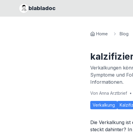
blabladoc
Home
Blog
kalzifizi
Verkalkungen könn
Symptome und Folg
Informationen.
Von
Anna Arztbrief
•
Verkalkung
Kalzifi
Die Verkalkung ist
steckt dahinter? I