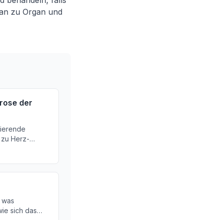
d behandeln, falls
gan zu Organ und
rose der
zierende
 zu Herz-
. Hier erfahren
 Symptome und
, was
ie sich das