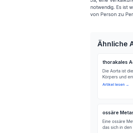
Ja, eine Verkalkun
notwendig. Es ist
von Person zu Per
Ähnliche A
thorakales 
Die Aorta ist di
Körpers und ent
Herz. Wir erfa
Artikel lesen →
ist und warum es
regelmäßig kontr
ossäre Meta
Eine ossäre Met
das sich in den