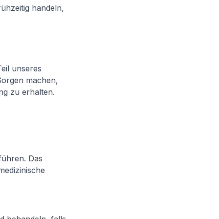
rühzeitig handeln,
eil unseres
 Sorgen machen,
ng zu erhalten.
 führen. Das
medizinische