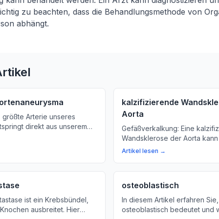
g kann behandelt werden. Ein Arzt kann diagnostizieren un
 wichtig zu beachten, dass die Behandlungsmethode von Or
son abhängt.
rtikel
Aortenaneurysma
kalzifizierende Wandskle
Aorta
e größte Arterie unseres
springt direkt aus unserem
Gefäßverkalkung: Eine kalzifi
hren, was ein Aortenaneurysma
Wandsklerose der Aorta kann
 wichtig ist, dass es
Kreislauf-Erkrankungen führen
Artikel lesen →
olliert wird.
Sie mehr über die Ursachen,
Verhütungsmaßnahmen.
stase
osteoblastisch
astase ist ein Krebsbündel,
In diesem Artikel erfahren Sie
 Knochen ausbreitet. Hier
osteoblastisch bedeutet und w