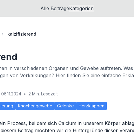
Alle Beiträge
Kategorien
kalzifizierend
erend
en in verschiedenen Organen und Gewebe auftreten. Was 
en von Verkalkungen? Hier finden Sie eine einfache Erkl
06.11.2024
•
2 Min. Lesezeit
zierung
Knochengewebe
Gelenke
Herzklappen
 ein Prozess, bei dem sich Calcium in unserem Körper abla
n diesem Beitrag möchten wir die Hintergründe dieser Verä