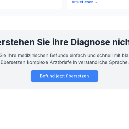
ehr über die Ursachen,
Knochengewebe aufbaut. Wir 
Artikel lesen →
Behandlungsmöglichkeiten.
Bedeutung von Osteoblasten 
normalen Knochen-Aufbau und
mögliche Gründe für einen ü
Knochen-Aufbau.
rstehen Sie ihre Diagnose nic
Sie Ihre medizinischen Befunde einfach und schnell mit bla
übersetzen komplexe Arztbriefe in verständliche Sprache.
Befund jetzt übersetzen