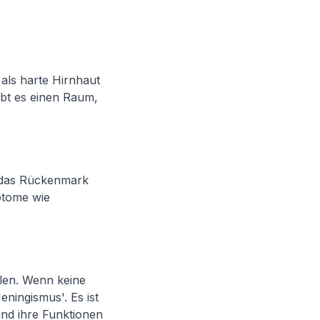
als harte Hirnhaut
ibt es einen Raum,
d das Rückenmark
ptome wie
len. Wenn keine
ningismus'. Es ist
und ihre Funktionen