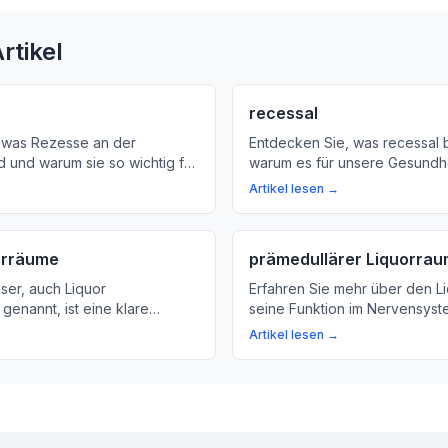
rtikel
recessal
 was Rezesse an der
Entdecken Sie, was recessal 
d und warum sie so wichtig für
warum es für unsere Gesundheit
 sind. Erfahren Sie mehr über
Wir erläutern den Begriff und 
Artikel lesen →
 des Rückenmarks und wie
Bedeutung für unser Nervens
hen.
orräume
prämedullärer Liquorra
er, auch Liquor
Erfahren Sie mehr über den L
 genannt, ist eine klare
seine Funktion im Nervensyste
 im Gehirn produziert wird. Wir
die Bedeutung von Nervenwas
Artikel lesen →
r es kommt und warum es so
Gehirn und Rückenmark auf.
unsere Gesundheit.