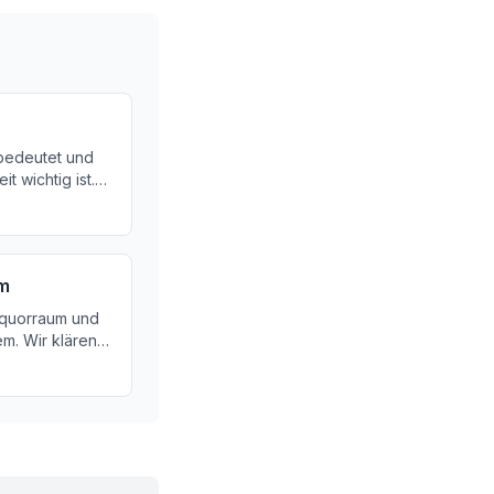
bedeutet und
 wichtig ist.
seine
ystem.
um
iquorraum und
m. Wir klären
ser für das