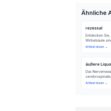
Ähnliche A
rezessal
Entdecken Sie,
Wirbelsäule sin
das Rückenmark
Artikel lesen →
die Funktionen
Rezesse entste
äußere Liqu
Das Nervenwass
cerebrospinalis
Flüssigkeit, die
Artikel lesen →
erklären, wohe
wichtig ist für 