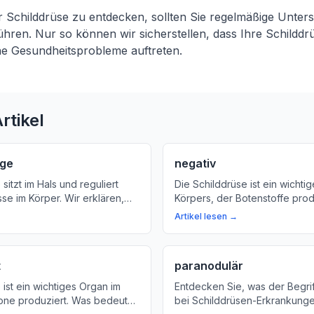
 Schilddrüse zu entdecken, sollten Sie regelmäßige Unter
hren. Nur so können wir sicherstellen, dass Ihre Schilddr
ine Gesundheitsprobleme auftreten.
rtikel
age
negativ
sitzt im Hals und reguliert
Die Schilddrüse ist ein wichtig
se im Körper. Wir erklären,
Körpers, der Botenstoffe prod
ope Lage bedeutet und warum
reguliert. Erfahren Sie mehr ü
Artikel lesen →
Funktionen und Bedeutung der
t
paranodulär
 ist ein wichtiges Organ im
Entdecken Sie, was der Begrif
one produziert. Was bedeutet
bei Schilddrüsen-Erkrankung