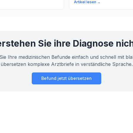
bei der Schilddrüse und wie
und wie Knoten in der Schildd
Artikel lesen →
serem Stoffwechsel eine Rolle?
Gesundheit beeinflussen kön
rstehen Sie ihre Diagnose nic
Sie Ihre medizinischen Befunde einfach und schnell mit bla
übersetzen komplexe Arztbriefe in verständliche Sprache.
Befund jetzt übersetzen