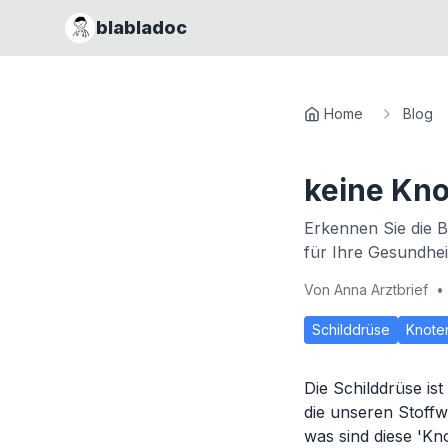
blabladoc
Home
Blog
keine Kn
Erkennen Sie die B
für Ihre Gesundheit
Von
Anna Arztbrief
•
Schilddrüse
Knote
Die Schilddrüse is
die unseren Stoffw
was sind diese 'Kn