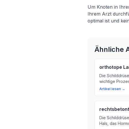
Um Knoten in Ihrer
Ihrem Arzt durchfü
optimal ist und ke
Ähnliche A
orthotope L
Die Schilddrüse 
wichtige Prozes
was die orthot
Artikel lesen →
sie wichtig ist.
rechtsbeton
Die Schilddrüse
Hals, das Horm