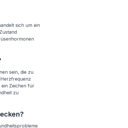
handelt sich um ein
 Zustand
ddrüsenhormonen
?
en sein, die zu
n Herzfrequenz
ein Zeichen für
ndheit zu
decken?
sundheitsprobleme