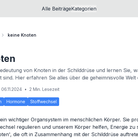
Alle Beiträge
Kategorien
keine Knoten
oten
edeutung von Knoten in der Schilddrüse und lernen Sie, w
 sind. Hier erfahren Sie alles über die geheimnisvolle Welt
06.11.2024
•
2 Min. Lesezeit
n
Hormone
Stoffwechsel
t ein wichtiger Organsystem im menschlichen Körper. Sie p
echsel regulieren und unserem Körper helfen, Energie zu 
oten', die oft in Zusammenhang mit der Schilddrüse auftret