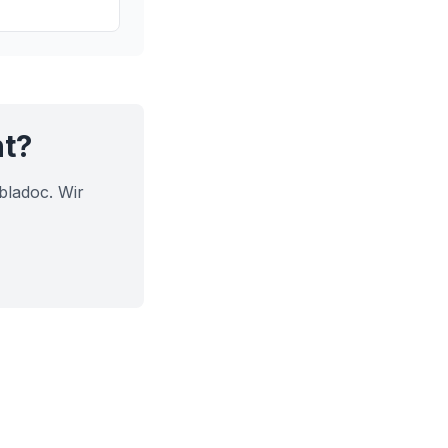
rüse Ihre
nen.
ht?
bladoc. Wir