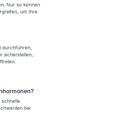
ren. Nur so können
greifen, um Ihre
t durchführen,
 sicherstellen,
treten.
senhormonen?
 schnelle
schwerden bei